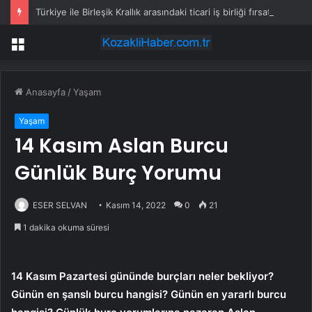
Türkiye ile Birleşik Krallık arasındaki ticari iş birliği fırsatları görüşüldü
Menü
Anasayfa
/
Yaşam
Yaşam
14 Kasım Aslan Burcu
Günlük Burç Yorumu
ESER SELVAN
Kasım 14, 2022
0
21
1 dakika okuma süresi
14 Kasım Pazartesi gününde burçları neler bekliyor?
Günün en şanslı burcu hangisi? Günün en yararlı burcu