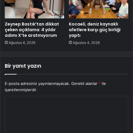
Zeynep Bastık’tan dikkat
Kocaeli, deniz kaynaklı
çeken açıklama: 4 yıldır
afetlere karşı güç birliği
adımı X’te aratmıyorum
yaptı
Ağustos 6, 2026
Ağustos 4, 2026
Bir yanıt yazın
E-posta adresiniz yayınlanmayacak.
Gerekli alanlar
*
ile
işaretlenmişlerdir
Y
o
r
u