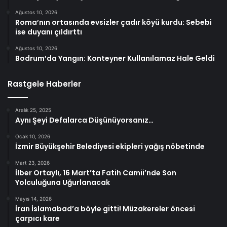
Ağustos 10, 2026
Roma’nın ortasında evsizler çadır köyü kurdu: Sebebi
ise duyanı çıldırttı
Ağustos 10, 2026
Bodrum’da Yangın: Konteyner Kullanılamaz Hale Geldi
Rastgele Haberler
Aralık 25, 2025
Aynı Şeyi Defalarca Düşünüyorsanız…
Ocak 10, 2026
İzmir Büyükşehir Belediyesi ekipleri yağış nöbetinde
Mart 23, 2026
İlber Ortaylı, 16 Mart’ta Fatih Camii’nde Son
Yolculuğuna Uğurlanacak
Mayıs 14, 2026
İran İslamabad’a böyle gitti! Müzakereler öncesi
çarpıcı kare