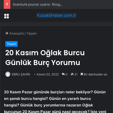
İstanbul’a poyraz uyarısı: Rüzgar kuvvetlenecek!
Menü
Anasayfa
/
Yaşam
Yaşam
20 Kasım Oğlak Burcu
Günlük Burç Yorumu
EBRU ŞAHİN
Kasım 23, 2022
0
21
Bir dakikadan az
20 Kasım Pazar gününde burçları neler bekliyor? Günün
en şanslı burcu hangisi? Günün en yararlı burcu
hangisi? Günlük burç yorumlarına nazaran Oğlak
burcunun 20 Kasım Pazar günü nasıl geçecek? İşte yeni