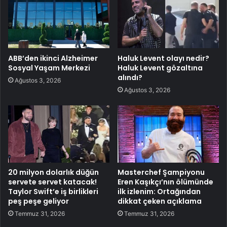
ABB’den ikinci Alzheimer
Haluk Levent olayı nedir?
Sosyal Yaşam Merkezi
Haluk Levent gözaltına
alındı?
Ağustos 3, 2026
Ağustos 3, 2026
20 milyon dolarlık düğün
Masterchef Şampiyonu
servete servet katacak!
Eren Kaşıkçı’nın ölümünde
Taylor Swift’e iş birlikleri
ilk izlenim: Ortağından
peş peşe geliyor
dikkat çeken açıklama
Temmuz 31, 2026
Temmuz 31, 2026