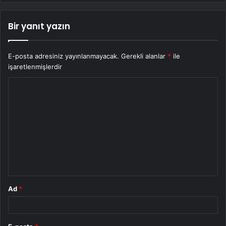
Bir yanıt yazın
E-posta adresiniz yayınlanmayacak.
Gerekli alanlar
*
ile
işaretlenmişlerdir
Y
o
r
u
m
*
Ad
*