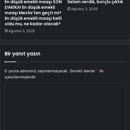
En düşük emekli maaşı SON
Selam verdik, borçlu çıktık
DAKİKA! En düşük emekli
Ağustos 3, 2026
maaşı Meclis’ten geçti mi?
En düşük emekli maaşı belli
oldu mu, ne kadar olacak?
Ağustos 3, 2026
Bir yanıt yazın
E-posta adresiniz yayınlanmayacak.
Gerekli alanlar
*
ile
işaretlenmişlerdir
Y
o
r
u
m