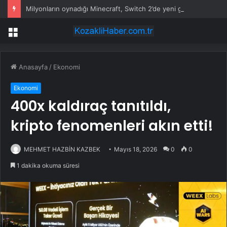
Milyonların oynadığı Minecraft, Switch 2’de yeni grafiklerle geliyor
Menü
Anasayfa
/
Ekonomi
Ekonomi
400x kaldıraç tanıtıldı,
kripto fenomenleri akın etti!
MEHMET HAZBİN KAZBEK
Mayıs 18, 2026
0
0
1 dakika okuma süresi