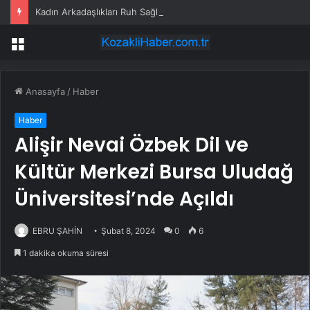
Kadın Arkadaşlıkları Ruh Sağlığını Güçlendiriyor: Ancak Her İlişki Destekleyici Değil
Menü
Anasayfa
/
Haber
Haber
Alişir Nevai Özbek Dil ve
Kültür Merkezi Bursa Uludağ
Üniversitesi’nde Açıldı
EBRU ŞAHİN
Şubat 8, 2024
0
6
1 dakika okuma süresi