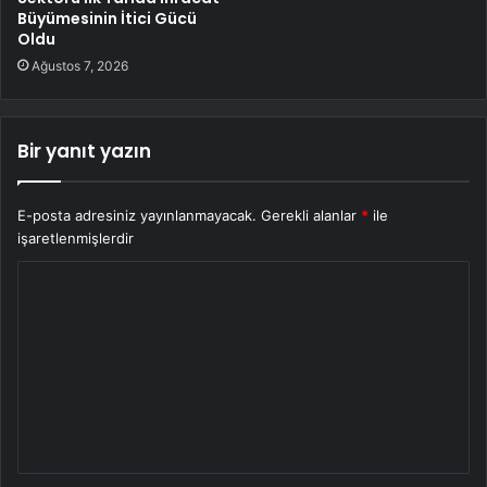
Büyümesinin İtici Gücü
Oldu
Ağustos 7, 2026
Bir yanıt yazın
E-posta adresiniz yayınlanmayacak.
Gerekli alanlar
*
ile
işaretlenmişlerdir
Y
o
r
u
m
*