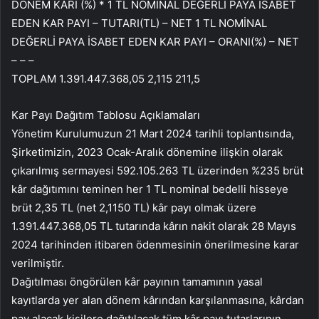
DÖNEM KARI (%) * 1 TL NOMİNAL DEĞERLİ PAYA İSABET
EDEN KAR PAYI – TUTARI(TL) – NET 1 TL NOMİNAL
DEĞERLİ PAYA İSABET EDEN KAR PAYI – ORANI(%) – NET
– – –
TOPLAM 1.391.447.368,05 2,115 211,5
Kar Payı Dağıtım Tablosu Açıklamaları
Yönetim Kurulumuzun 21 Mart 2024 tarihli toplantısında,
Şirketimizin, 2023 Ocak-Aralık dönemine ilişkin olarak
çıkarılmış sermayesi 592.105.263 TL üzerinden %235 brüt
kâr dağıtımını teminen her 1 TL nominal bedelli hisseye
brüt 2,35 TL (net 2,1150 TL) kâr payı olmak üzere
1.391.447.368,05 TL tutarında kârın nakit olarak 28 Mayıs
2024 tarihinden itibaren ödenmesinin önerilmesine karar
verilmiştir.
Dağıtılması öngörülen kâr payının tamamının yasal
kayıtlarda yer alan dönem kârından karşılanmasına, kârdan
pay alacak kişilere dağıtılacak tüm kâr payı tutarlarının