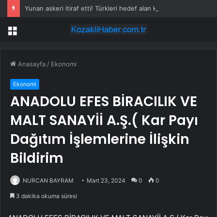
Yunan askeri itiraf etti! Türkleri hedef alan küstah emre tepki yağdı
Menü
Anasayfa
/
Ekonomi
Ekonomi
ANADOLU EFES BİRACILIK VE
MALT SANAYİİ A.Ş.( Kar Payı
Dağıtım İşlemlerine İlişkin
Bildirim
NURCAN BAYRAM
Mart 23, 2024
0
0
3 dakika okuma süresi