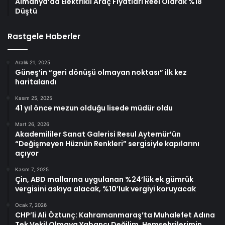
Almanya’da Elektrikli Araç Fiyatları Reel Olarak %18
Düştü
Rastgele Haberler
Aralık 21, 2025
Güneş’in “geri dönüşü olmayan noktası” ilk kez
haritalandı
Kasım 25, 2025
41 yıl önce mezun olduğu lisede müdür oldu
Mart 26, 2026
Akademililer Sanat Galerisi Resul Aytemür’ün
“Değişmeyen Hüznün Renkleri” sergisiyle kapılarını
açıyor
Kasım 7, 2025
Çin, ABD mallarına uygulanan %24’lük ek gümrük
vergisini askıya alacak, %10’luk vergiyi koruyacak
Ocak 7, 2026
CHP’li Ali Öztunç: Kahramanmaraş’ta Muhalefet Adına
Tek Vekil Olmaya Yabancı Değilim. Hemşehrilerimin