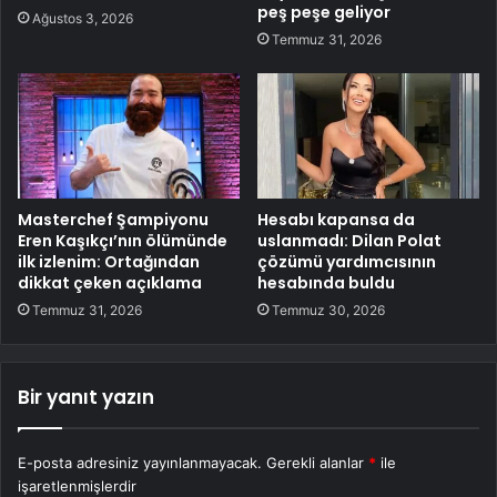
peş peşe geliyor
Ağustos 3, 2026
Temmuz 31, 2026
Masterchef Şampiyonu
Hesabı kapansa da
Eren Kaşıkçı’nın ölümünde
uslanmadı: Dilan Polat
ilk izlenim: Ortağından
çözümü yardımcısının
dikkat çeken açıklama
hesabında buldu
Temmuz 31, 2026
Temmuz 30, 2026
Bir yanıt yazın
E-posta adresiniz yayınlanmayacak.
Gerekli alanlar
*
ile
işaretlenmişlerdir