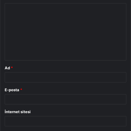
Y
o
r
u
m
*
Ad
*
E-posta
*
İnternet sitesi