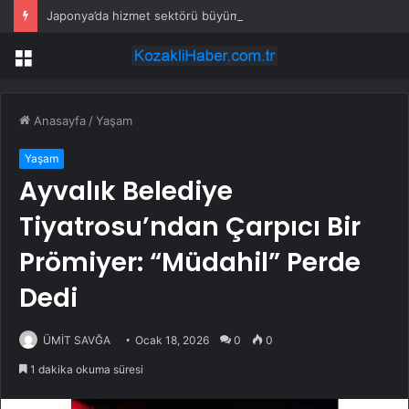
Japonya’da hizmet sektörü büyümesi yavaşladı, yeni siparişler 25 ayın en düşüğünde
Menü
Anasayfa
/
Yaşam
Yaşam
Ayvalık Belediye
Tiyatrosu’ndan Çarpıcı Bir
Prömiyer: “Müdahil” Perde
Dedi
ÜMİT SAVĞA
Ocak 18, 2026
0
0
1 dakika okuma süresi