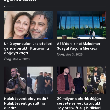
Ünlü oyuncular lüks otelleri
ABB’den ikinci Alzheimer
geride bıraktı: Karavanla
Sosyal Yaşam Merkezi
doğaya kaçtı
Ağustos 3, 2026
Ağustos 4, 2026
Haluk Levent olayı nedir?
20 milyon dolarlık düğün
Haluk Levent gözaltına
servete servet katacak!
alındı?
Taylor Swift’e iş birlikleri