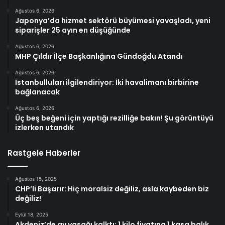
Ağustos 6, 2026
Japonya’da hizmet sektörü büyümesi yavaşladı, yeni
siparişler 25 ayın en düşüğünde
Ağustos 6, 2026
MHP Çıldır İlçe Başkanlığına Gündoğdu Atandı
Ağustos 6, 2026
İstanbulluları ilgilendiriyor: İki havalimanı birbirine
bağlanacak
Ağustos 6, 2026
Üç beş beğeni için yaptığı rezilliğe bakın! Şu görüntüyü
izlerken utandık
Rastgele Haberler
Ağustos 15, 2025
CHP’li Başarır: Hiç moralsiz değiliz, asla kaybeden biz
değiliz!
Eylül 18, 2025
Akdeniz’de av yasağı kalktı: 1 kilo fiyatına 1 kasa balık