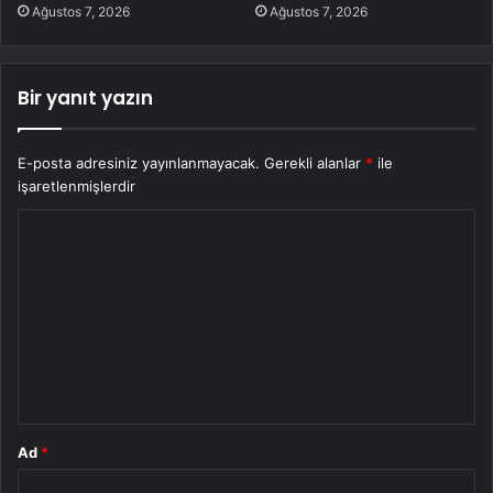
Ağustos 7, 2026
Ağustos 7, 2026
Bir yanıt yazın
E-posta adresiniz yayınlanmayacak.
Gerekli alanlar
*
ile
işaretlenmişlerdir
Y
o
r
u
m
*
Ad
*