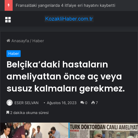
Fransa’daki yangınlarda 4 itfaiye eri hayatını kaybetti
Menü
Anasayfa
/
Haber
Haber
Belçika’daki hastaların
ameliyattan önce aç veya
susuz kalmaları gerekmez.
ESER SELVAN
Ağustos 16, 2023
0
7
2 dakika okuma süresi