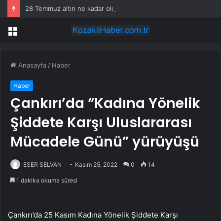
28 Temmuz altın ne kadar oldu, daha düşecek mi? SON DAKİKA! Altın fiyatları yükseldi mi, düştü mü? Güncel altın fiyatları!
Menü
Anasayfa
/
Haber
Haber
Çankırı’da “Kadına Yönelik
Şiddete Karşı Uluslararası
Mücadele Günü” yürüyüşü
ESER SELVAN
Kasım 25, 2022
0
14
1 dakika okuma süresi
Çankırı’da 25 Kasım Kadına Yönelik Şiddete Karşı