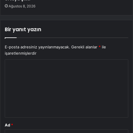
Ağustos 8, 2026
Bir yanıt yazın
E-posta adresiniz yayınlanmayacak.
Gerekli alanlar
*
ile
işaretlenmişlerdir
Y
o
r
u
m
*
Ad
*