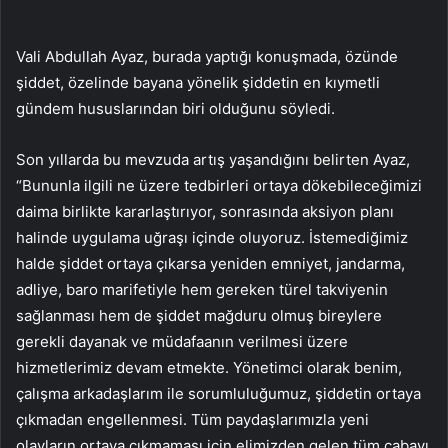
Vali Abdullah Ayaz, burada yaptığı konuşmada, özünde
şiddet, özelinde bayana yönelik şiddetin en kıymetli
gündem hususlarından biri olduğunu söyledi.
Son yıllarda bu mevzuda artış yaşandığını belirten Ayaz,
“Bununla ilgili ne üzere tedbirleri ortaya dökebileceğimizi
daima birlikte kararlaştırıyor, sonrasında aksiyon planı
halinde uygulama uğraşı içinde oluyoruz. İstemediğimiz
halde şiddet ortaya çıkarsa yeniden emniyet, jandarma,
adliye, baro marifetiyle hem gereken türel takviyenin
sağlanması hem de şiddet mağduru olmuş bireylere
gerekli dayanak ve müdafaanın verilmesi üzere
hizmetlerimiz devam etmekte. Yönetimci olarak benim,
çalışma arkadaşlarım ile sorumluluğumuz, şiddetin ortaya
çıkmadan engellenmesi. Tüm paydaşlarımızla yeni
olayların ortaya çıkmaması için elimizden gelen tüm çabayı