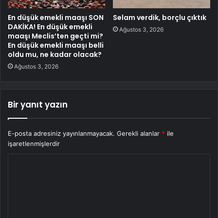
En düşük emekli maaşı SON
Selam verdik, borçlu çıktık
DAKİKA! En düşük emekli
Ağustos 3, 2026
maaşı Meclis’ten geçti mi?
En düşük emekli maaşı belli
oldu mu, ne kadar olacak?
Ağustos 3, 2026
Bir yanıt yazın
E-posta adresiniz yayınlanmayacak.
Gerekli alanlar
*
ile
işaretlenmişlerdir
Y
o
r
u