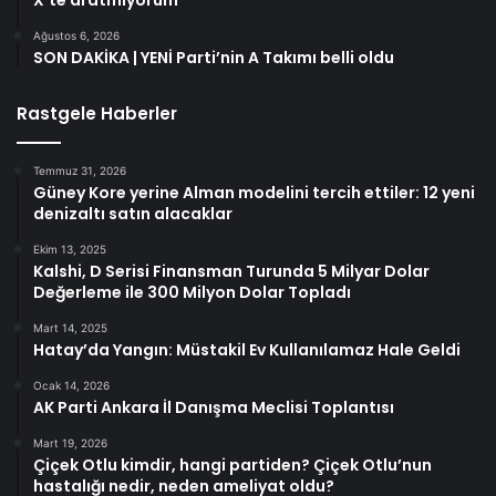
X’te aratmıyorum
Ağustos 6, 2026
SON DAKİKA | YENİ Parti’nin A Takımı belli oldu
Rastgele Haberler
Temmuz 31, 2026
Güney Kore yerine Alman modelini tercih ettiler: 12 yeni
denizaltı satın alacaklar
Ekim 13, 2025
Kalshi, D Serisi Finansman Turunda 5 Milyar Dolar
Değerleme ile 300 Milyon Dolar Topladı
Mart 14, 2025
Hatay’da Yangın: Müstakil Ev Kullanılamaz Hale Geldi
Ocak 14, 2026
AK Parti Ankara İl Danışma Meclisi Toplantısı
Mart 19, 2026
Çiçek Otlu kimdir, hangi partiden? Çiçek Otlu’nun
hastalığı nedir, neden ameliyat oldu?