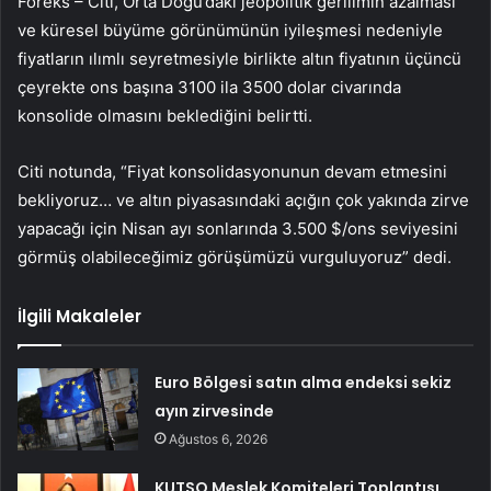
Foreks – Citi, Orta Doğu’daki jeopolitik gerilimin azalması
ve küresel büyüme görünümünün iyileşmesi nedeniyle
fiyatların ılımlı seyretmesiyle birlikte altın fiyatının üçüncü
çeyrekte ons başına 3100 ila 3500 dolar civarında
konsolide olmasını beklediğini belirtti.
Citi notunda, “Fiyat konsolidasyonunun devam etmesini
bekliyoruz… ve altın piyasasındaki açığın çok yakında zirve
yapacağı için Nisan ayı sonlarında 3.500 $/ons seviyesini
görmüş olabileceğimiz görüşümüzü vurguluyoruz” dedi.
İlgili Makaleler
Euro Bölgesi satın alma endeksi sekiz
ayın zirvesinde
Ağustos 6, 2026
KUTSO Meslek Komiteleri Toplantısı