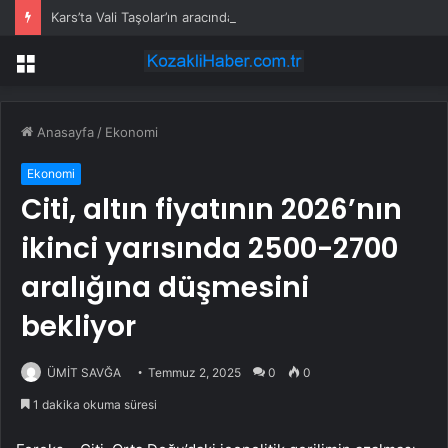
Kars’ta Vali Taşolar’ın aracında kaza
Menü
Anasayfa
/
Ekonomi
Ekonomi
Citi, altın fiyatının 2026’nın
ikinci yarısında 2500-2700
aralığına düşmesini
bekliyor
ÜMİT SAVĞA
Temmuz 2, 2025
0
0
1 dakika okuma süresi