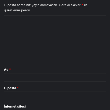
E-posta adresiniz yayınlanmayacak.
Gerekli alanlar
*
ile
işaretlenmişlerdir
Y
o
r
u
m
*
Ad
*
E-posta
*
İnternet sitesi