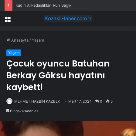
Kadın Arkadaşlıkları Ruh Sağlığını Güçlendiriyor: Ancak Her İlişki Destekleyici Değil
Menü
Anasayfa
/
Yaşam
Yaşam
Çocuk oyuncu Batuhan
Berkay Göksu hayatını
kaybetti
MEHMET HAZBİN KAZBEK
Mart 17, 2024
0
5
Bir dakikadan az