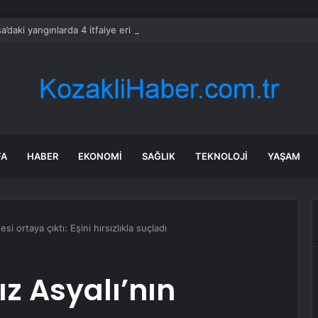
a’daki yangınlarda 4 itfaiye eri hayatını kaybetti
FA
HABER
EKONOMI
SAĞLIK
TEKNOLOJI
YAŞAM
esi ortaya çıktı: Eşini hırsızlıkla suçladı
ız Asyalı’nın