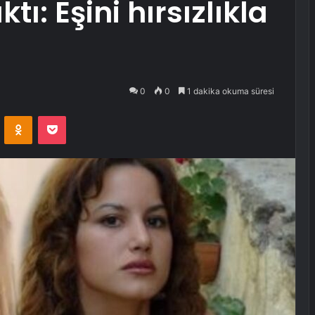
tı: Eşini hırsızlıkla
0
0
1 dakika okuma süresi
VKontakte
Odnoklassniki
Pocket