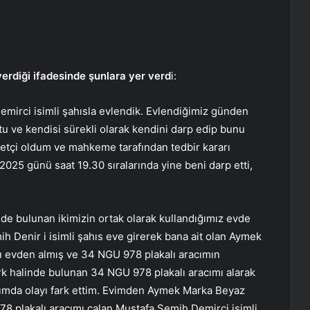
verdiği ifadesinde şunlara yer verd
i:
emirci isimli şahısla evlendik. Evlendiğimiz günden
tu ve kendisi sürekli olarak kendini darp edip bunu
etçi oldum ve mahkeme tarafından tedbir kararı
.2025 günü saat 19.30 sıralarında yine beni darp etti,
e bulunan ikimizin ortak olarak kullandığımız evde
Denir i isimli şahıs eve girerek bana ait olan Aymek
ı evden almış ve 34 NGU 978 plakalı aracımın
k halinde bulunan 34 NGU 978 plakalı aracımı alarak
mda olayı fark ettim. Evimden Aymek Marka Beyaz
8 plakalı aracımı çalan Mustafa Semih Demirci isimli