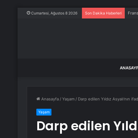
Frans
Cumartesi, Ağustos 8 2026
Son Dakika Haberleri
ANASAY
Anasayfa
/
Yaşam
/
Darp edilen Yıldız Asyalı’nın ifad
Yaşam
Darp edilen Yıld