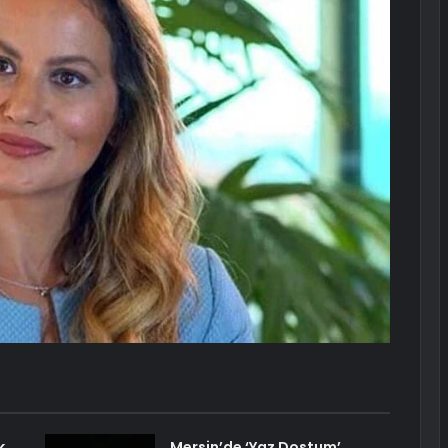
k
Mersin’de ‘Yaz Dostum’