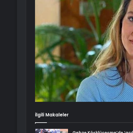
İlgili Makaleler
Gebze Köşklüçeşme’de ‘açı