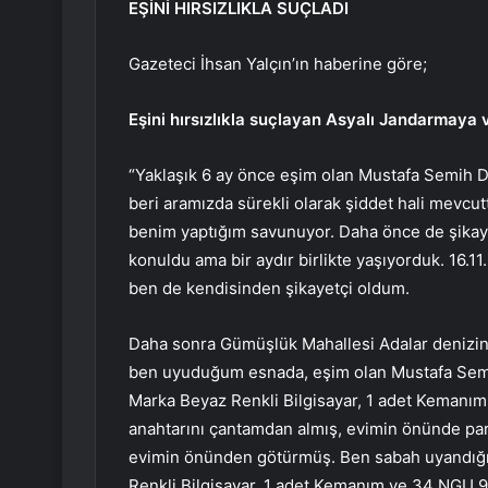
EŞİNİ HIRSIZLIKLA SUÇLADI
Gazeteci İhsan Yalçın’ın haberine göre;
Eşini hırsızlıkla suçlayan Asyalı Jandarmaya 
“Yaklaşık 6 ay önce eşim olan Mustafa Semih D
beri aramızda sürekli olarak şiddet hali mevcut
benim yaptığım savunuyor. Daha önce de şikay
konuldu ama bir aydır birlikte yaşıyorduk. 16.11
ben de kendisinden şikayetçi oldum.
Daha sonra Gümüşlük Mahallesi Adalar denizind
ben uyuduğum esnada, eşim olan Mustafa Semih 
Marka Beyaz Renkli Bilgisayar, 1 adet Kemanım
anahtarını çantamdan almış, evimin önünde par
evimin önünden götürmüş. Ben sabah uyandığı
Renkli Bilgisayar, 1 adet Kemanım ve 34 NGU 97