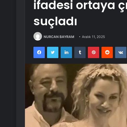
ifadesi ortaya çık
suçladı
NURCAN BAYRAM
Aralık 11, 2025
Facebook
Twitter
LinkedIn
Tumblr
Pinterest
Reddit