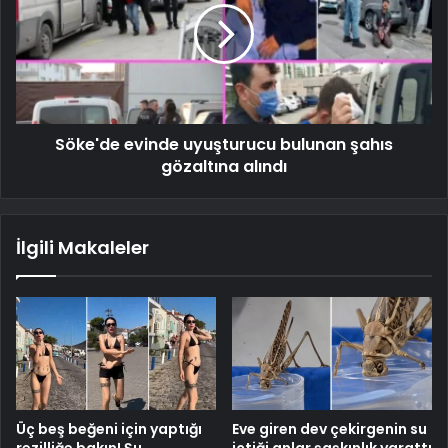
Söke'de evinde uyuşturucu bulunan şahıs
gözaltına alındı
İlgili Makaleler
Üç beş beğeni için yaptığı
Eve giren dev çekirgenin su
rezilliğe bakın! Şu
içtiği anlar şaşkınlık yarattı