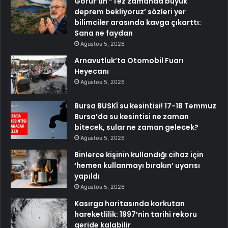
Görür’ün “Tez zamanda büyük
deprem bekliyoruz’ sözleri yer
bilimciler arasında kavga çıkarttı:
Sana ne faydan
Ağustos 5, 2026
Arnavutluk’ta Otomobil Fuarı
Heyecanı
Ağustos 5, 2026
Bursa BUSKİ su kesintisi! 17-18 Temmuz
Bursa’da su kesintisi ne zaman
bitecek, sular ne zaman gelecek?
Ağustos 5, 2026
Binlerce kişinin kullandığı cihaz için
‘hemen kullanmayı bırakın’ uyarısı
yapıldı
Ağustos 5, 2026
Kasırga haritasında korkutan
hareketlilik: 1997’nin tarihi rekoru
geride kalabilir