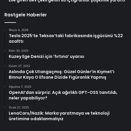
Eve giren dev çekirgenin su içtiği anlar şaşkınlık yarattı
Rastgele Haberler
Mayıs 4, 2026
Tesla 2025’te Teksas’taki fabrikasında işgücünü %22
azalttı
Ekim 30, 2025
Kuzey Ege Denizi için ‘fırtına’ uyarısı
Kasım 27, 2022
Aslında Çok Utangaçmış: Güzel Günler’in Kıymet’i
Binnur Kaya O Efsane Dizide Figüranlık Yapmış
Ağustos 7, 2025
OpenAI’dan sürpriz: Açık ağırlıklı GPT-OSS tanıtıldı,
neler yapabiliyor?
Ocak 27, 2025
LenaCars/Nazik: Marka yaratmaya ve teknoloji
üretimine odaklanmalıyız