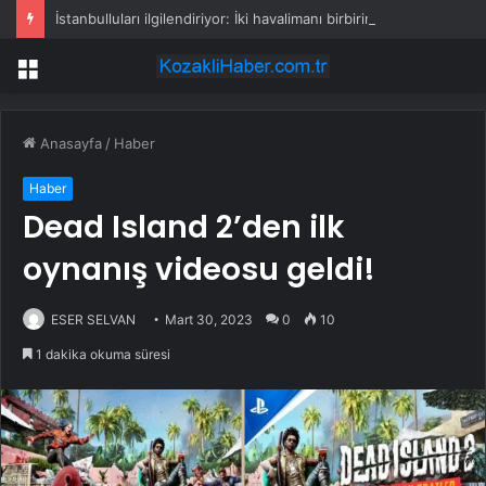
İstanbulluları ilgilendiriyor: İki havalimanı birbirine bağlanacak
Menü
Anasayfa
/
Haber
Haber
Dead Island 2’den ilk
oynanış videosu geldi!
ESER SELVAN
Mart 30, 2023
0
10
1 dakika okuma süresi