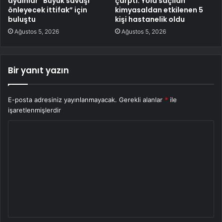
aydınlar “Büyük savaşı
çarptı: Yola saçılan
önleyecek ittifak” için
kimyasaldan etkilenen 5
buluştu
kişi hastanelik oldu
Ağustos 5, 2026
Ağustos 5, 2026
Bir yanıt yazın
E-posta adresiniz yayınlanmayacak.
Gerekli alanlar
*
ile
işaretlenmişlerdir
Y
o
r
u
m
*