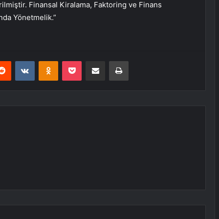
rilmiştir. Finansal Kiralama, Faktoring ve Finans
ında Yönetmelik.”
erest
Reddit
VKontakte
Odnoklassniki
Pocket
E-Posta ile paylaş
Yazdır