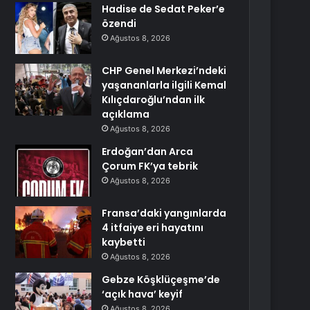
Hadise de Sedat Peker’e
özendi
Ağustos 8, 2026
CHP Genel Merkezi’ndeki
yaşananlarla ilgili Kemal
Kılıçdaroğlu’ndan ilk
açıklama
Ağustos 8, 2026
Erdoğan’dan Arca
Çorum FK’ya tebrik
Ağustos 8, 2026
Fransa’daki yangınlarda
4 itfaiye eri hayatını
kaybetti
Ağustos 8, 2026
Gebze Köşklüçeşme’de
‘açık hava’ keyif
Ağustos 8, 2026