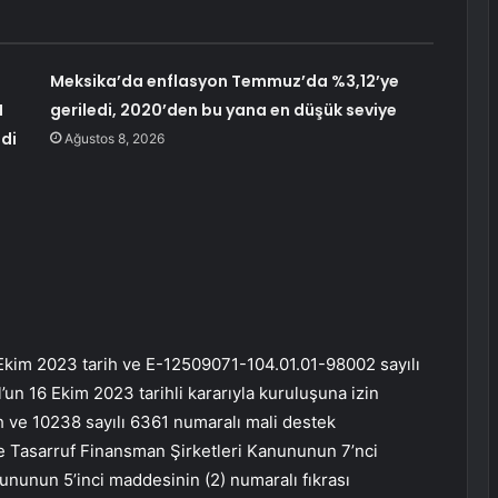
Meksika’da enflasyon Temmuz’da %3,12’ye
N
geriledi, 2020’den bu yana en düşük seviye
ldi
Ağustos 8, 2026
8 Ekim 2023 tarih ve E-12509071-104.01.01-98002 sayılı
un 16 Ekim 2023 tarihli kararıyla kuruluşuna izin
h ve 10238 sayılı 6361 numaralı mali destek
ve Tasarruf Finansman Şirketleri Kanununun 7’nci
ununun 5’inci maddesinin (2) numaralı fıkrası