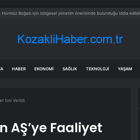
 altın ne kadar oldu, daha düşecek mi? SON DAKİKA! Altın fiyatları yükse
FA
HABER
EKONOMI
SAĞLIK
TEKNOLOJI
YAŞAM
t İzni Verildi
 AŞ’ye Faaliyet