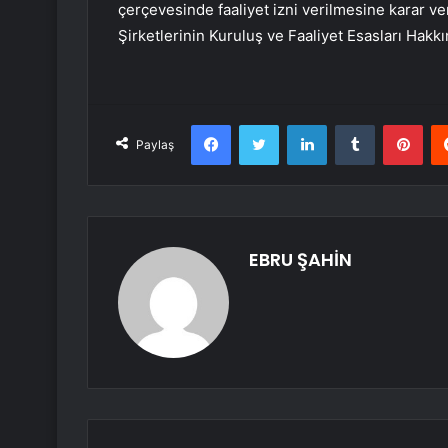
çerçevesinde faaliyet izni verilmesine karar ve
Şirketlerinin Kuruluş ve Faaliyet Esasları Hakk
Facebook
Twitter
LinkedIn
Tumblr
Pint
Paylaş
EBRU ŞAHİN