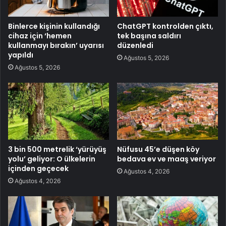
Binlerce kişinin kullandığı
ChatGPT kontrolden çıktı,
cihaz için ‘hemen
tek başına saldırı
kullanmayı bırakın’ uyarısı
düzenledi
yapıldı
Ağustos 5, 2026
Ağustos 5, 2026
3 bin 500 metrelik ‘yürüyüş
Nüfusu 45’e düşen köy
yolu’ geliyor: O ülkelerin
bedava ev ve maaş veriyor
içinden geçecek
Ağustos 4, 2026
Ağustos 4, 2026