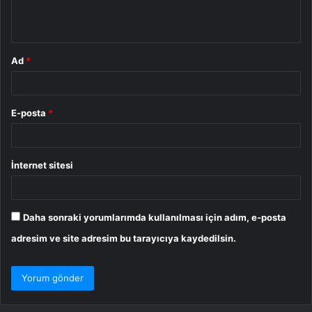
m
*
Ad
*
E-posta
*
İnternet sitesi
Daha sonraki yorumlarımda kullanılması için adım, e-posta
adresim ve site adresim bu tarayıcıya kaydedilsin.