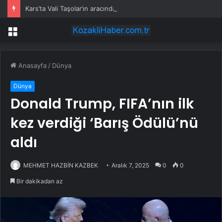
Kars’ta Vali Taşolar’ın aracında kaza
Menü
Anasayfa
/
Dünya
Dünya
Donald Trump, FIFA’nın ilk
kez verdiği ‘Barış Ödülü’nü
aldı
MEHMET HAZBİN KAZBEK
Aralık 7, 2025
0
0
Bir dakikadan az