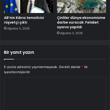
AB’nin Kıbrıs temsilcisi
Çinliler dünya ekonomisine
rüşvetçi çıktı
darbe vuracak: Felaket
uyarısı yapıldı
Ağustos 3, 2026
Ağustos 3, 2026
Bir yanıt yazın
E-posta adresiniz yayınlanmayacak.
Gerekli alanlar
*
ile
işaretlenmişlerdir
Y
o
r
u