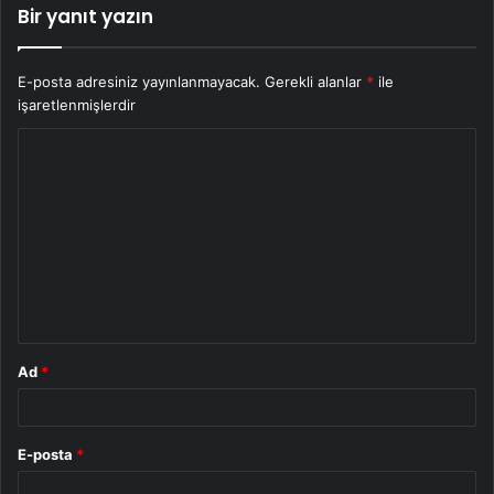
Bir yanıt yazın
E-posta adresiniz yayınlanmayacak.
Gerekli alanlar
*
ile
işaretlenmişlerdir
Y
o
r
u
m
*
Ad
*
E-posta
*