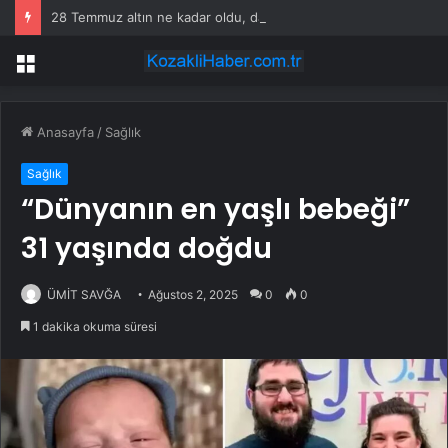
28 Temmuz altın ne kadar oldu, daha düşecek mi? SON DAKİKA! Altın fiyatları yükseldi mi, düştü mü? Güncel altın fiyatları!
Menü
Anasayfa
/
Sağlık
Sağlık
“Dünyanın en yaşlı bebeği”
31 yaşında doğdu
ÜMİT SAVĞA
Ağustos 2, 2025
0
0
1 dakika okuma süresi