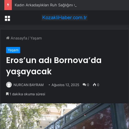
Kadın Arkadaşlıkları Ruh Sağlığını Güçlendiriyor: Ancak Her İlişki Destekleyici Değil
Menü
Anasayfa
/
Yaşam
Yaşam
Eros’un adı Bornova’da
yaşayacak
NURCAN BAYRAM
Ağustos 12, 2025
0
0
1 dakika okuma süresi