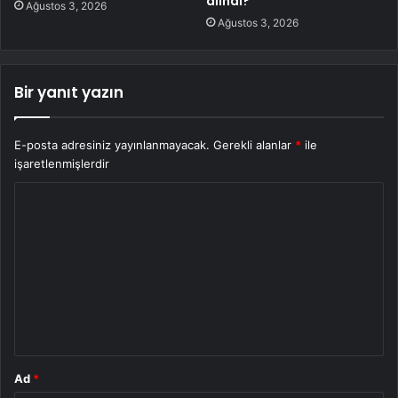
alındı?
Ağustos 3, 2026
Ağustos 3, 2026
Bir yanıt yazın
E-posta adresiniz yayınlanmayacak.
Gerekli alanlar
*
ile
işaretlenmişlerdir
Y
o
r
u
m
*
Ad
*