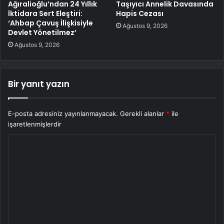
Ağıralioğlu’ndan 24 Yıllık
Taşıyıcı Annelik Davasında
İktidara Sert Eleştiri:
Hapis Cezası
‘Ahbap Çavuş İlişkisiyle
Ağustos 9, 2026
Devlet Yönetilmez’
Ağustos 9, 2026
Bir yanıt yazın
E-posta adresiniz yayınlanmayacak.
Gerekli alanlar
*
ile
işaretlenmişlerdir
Y
o
r
u
m
*