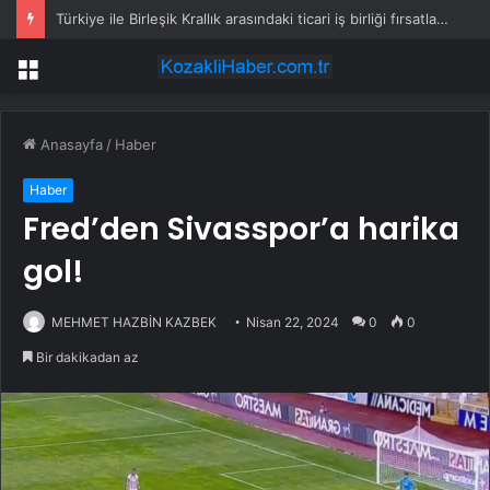
Türkiye ile Birleşik Krallık arasındaki ticari iş birliği fırsatları görüşüldü
Menü
Anasayfa
/
Haber
Haber
Fred’den Sivasspor’a harika
gol!
MEHMET HAZBİN KAZBEK
Nisan 22, 2024
0
0
Bir dakikadan az