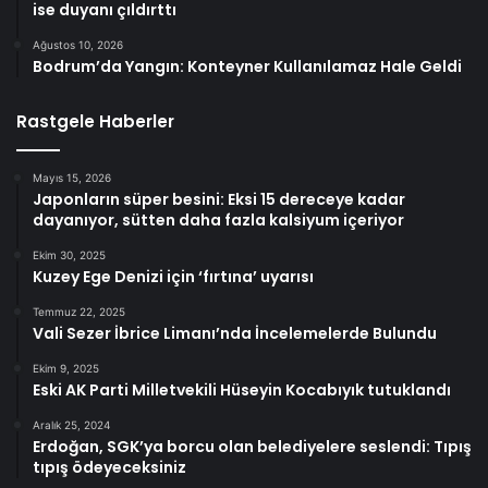
ise duyanı çıldırttı
Ağustos 10, 2026
Bodrum’da Yangın: Konteyner Kullanılamaz Hale Geldi
Rastgele Haberler
Mayıs 15, 2026
Japonların süper besini: Eksi 15 dereceye kadar
dayanıyor, sütten daha fazla kalsiyum içeriyor
Ekim 30, 2025
Kuzey Ege Denizi için ‘fırtına’ uyarısı
Temmuz 22, 2025
Vali Sezer İbrice Limanı’nda İncelemelerde Bulundu
Ekim 9, 2025
Eski AK Parti Milletvekili Hüseyin Kocabıyık tutuklandı
Aralık 25, 2024
Erdoğan, SGK’ya borcu olan belediyelere seslendi: Tıpış
tıpış ödeyeceksiniz