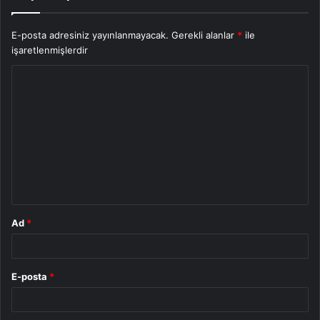
E-posta adresiniz yayınlanmayacak.
Gerekli alanlar
*
ile
işaretlenmişlerdir
Y
o
r
u
m
*
Ad
*
E-posta
*