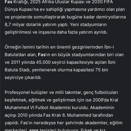
Fas
Krallığı, 2025 Afrika Uluslar Kupası ve 2030 FIFA
Dünya Kupası’na ev sahipliği yapmasına yardımcı olan plan
ve projelerde somutlaştırarak bugüne kadar demiryollarına
8,7 milyar dolarlık yatırım yaptı. Yeni stadyumların
geliştirilmesi ve inşasına daha fazla yatırım ayrıldı.
Örneğin İsmini tarihin en önemli gezginlerinden İbn-i
Batuta’dan alan,
Fas
‘ın en büyük stadyumlarından biri olan
ve 2011 yılında 45.000 seyirci kapasitesiyle açılan İbni
Batuta Stadı, yenilenerek oturma kapasitesi 75 bin
seyirciye çıkarıldı.
Profesyonel kulüpler ve milli takımlar, genç futbolcuları
keşfetmek, eğitmek ve geliştirmek için ise 2009’da Kral
Muhammed VI Futbol Akademisi kuruldu. Akademinin
açılışı 2010 yılında Fas Kralı 6. Muhammed tarafından
yapıldı. Fas’ın neredeyse her şehrinde akademiler, eğitim
merkezleri,
spor
tesisleri bulunuyor. Erkek ve kız