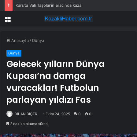
Kars’ta Vali Taşolar’ın aracında kaza
Menü
Anasayfa
/
Dünya
Dünya
Gelecek yılların Dünya
Kupası’na damga
vuracaklar! Futbolun
parlayan yıldızı Fas
DİLAN BİÇER
Ekim 24, 2025
0
0
2 dakika okuma süresi