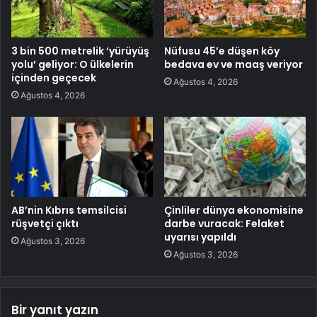
3 bin 500 metrelik ‘yürüyüş
Nüfusu 45’e düşen köy
yolu’ geliyor: O ülkelerin
bedava ev ve maaş veriyor
içinden geçecek
Ağustos 4, 2026
Ağustos 4, 2026
AB’nin Kıbrıs temsilcisi
Çinliler dünya ekonomisine
rüşvetçi çıktı
darbe vuracak: Felaket
uyarısı yapıldı
Ağustos 3, 2026
Ağustos 3, 2026
Bir yanıt yazın