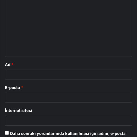
Y
o
r
u
m
*
Ad
*
E-posta
*
İnternet sitesi
Daha sonraki yorumlarımda kullanılması için adım, e-posta