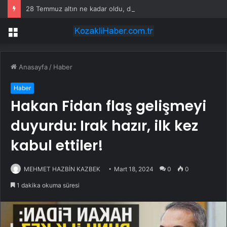
28 Temmuz altın ne kadar oldu, daha düşecek mi? SON DAKİKA! Altın fiyatları yükseldi mi, düştü mü? Güncel altın fiyatları!
Menü
Anasayfa
/
Haber
Haber
Hakan Fidan flaş gelişmeyi
duyurdu: Irak hazır, ilk kez
kabul ettiler!
MEHMET HAZBİN KAZBEK
Mart 18, 2024
0
0
1 dakika okuma süresi