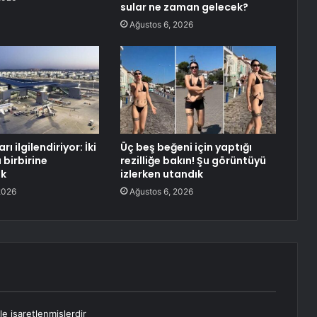
sular ne zaman gelecek?
Ağustos 6, 2026
rı ilgilendiriyor: İki
Üç beş beğeni için yaptığı
 birbirine
rezilliğe bakın! Şu görüntüyü
ak
izlerken utandık
2026
Ağustos 6, 2026
le işaretlenmişlerdir