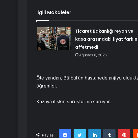
İlgili Makaleler
Ticaret Bakanlığı reyon ve
kasa arasındaki fiyat farkın
affetmedi
Ağustos 6, 2026
Öte yandan, Bülbül’ün hastanede anjiyo oldukt
öğrenildi.
Kazaya ilişkin soruşturma sürüyor.
Facebook
Twitter
LinkedIn
Tumblr
Pint
Paylaş