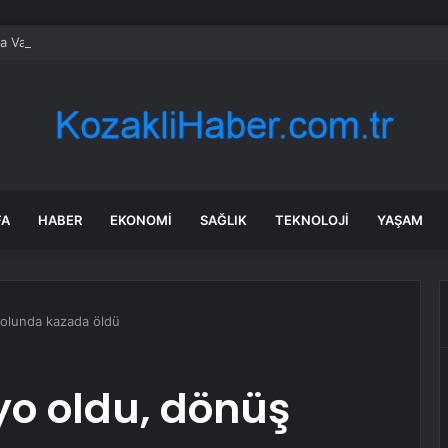
ta Vali Taşolar’ın aracında kaza
FA
HABER
EKONOMI
SAĞLIK
TEKNOLOJI
YAŞAM
yolunda kazada öldü
yo oldu, dönüş