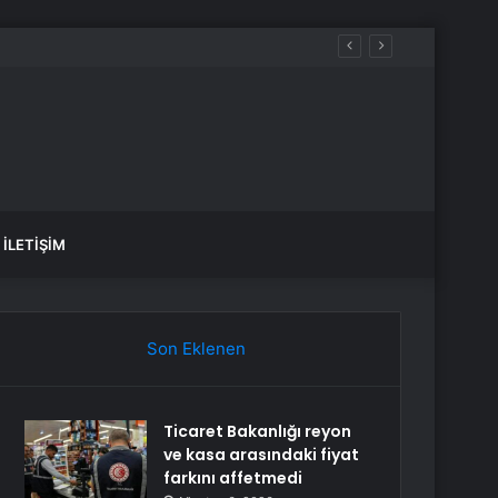
İLETIŞIM
Son Eklenen
Ticaret Bakanlığı reyon
ve kasa arasındaki fiyat
farkını affetmedi