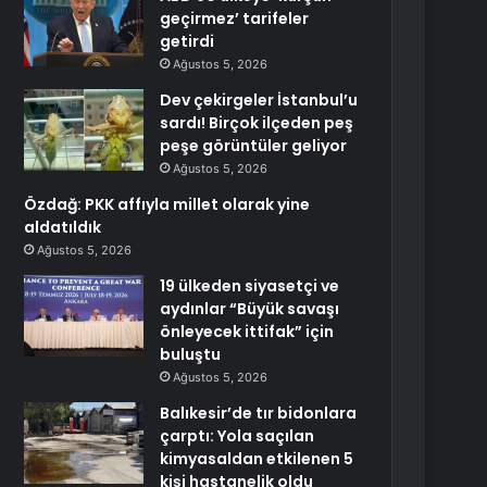
geçirmez’ tarifeler
getirdi
Ağustos 5, 2026
Dev çekirgeler İstanbul’u
sardı! Birçok ilçeden peş
peşe görüntüler geliyor
Ağustos 5, 2026
Özdağ: PKK affıyla millet olarak yine
aldatıldık
Ağustos 5, 2026
19 ülkeden siyasetçi ve
aydınlar “Büyük savaşı
önleyecek ittifak” için
buluştu
Ağustos 5, 2026
Balıkesir’de tır bidonlara
çarptı: Yola saçılan
kimyasaldan etkilenen 5
kişi hastanelik oldu