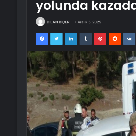
yolunda kazada
DİLAN BİÇER
Aralık 5, 2025
Facebook
Twitter
LinkedIn
Tumblr
Pinterest
Reddit