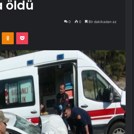
 öldü
0
0
Bir dakikadan az
VKontakte
Odnoklassniki
Pocket