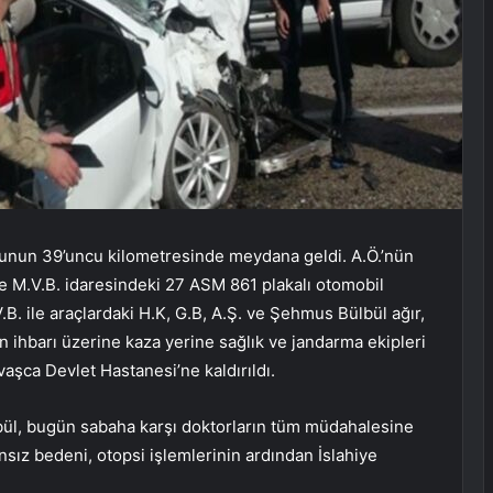
olunun 39’uncu kilometresinde meydana geldi. A.Ö.’nün
 ile M.V.B. idaresindeki 27 ASM 861 plakalı otomobil
V.B. ile araçlardaki H.K, G.B, A.Ş. ve Şehmus Bülbül ağır,
in ihbarı üzerine kaza yerine sağlık ve jandarma ekipleri
avaşca Devlet Hastanesi’ne kaldırıldı.
lbül, bugün sabaha karşı doktorların tüm müdahalesine
sız bedeni, otopsi işlemlerinin ardından İslahiye