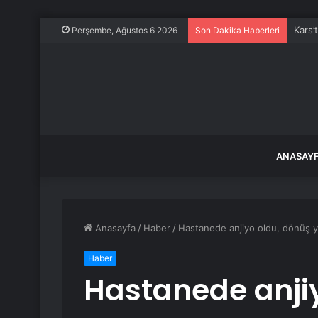
Kars’
Perşembe, Ağustos 6 2026
Son Dakika Haberleri
ANASAY
Anasayfa
/
Haber
/
Hastanede anjiyo oldu, dönüş 
Haber
Hastanede anji