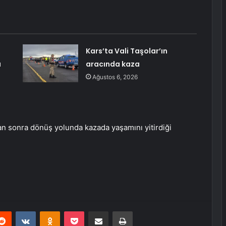
Kars’ta Vali Taşolar’ın
ı
aracında kaza
Ağustos 6, 2026
an sonra dönüş yolunda kazada yaşamını yitirdiği
erest
Reddit
VKontakte
Odnoklassniki
Pocket
E-Posta ile paylaş
Yazdır