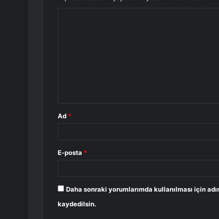
Y
o
r
u
m
*
Ad
*
E-posta
*
Daha sonraki yorumlarımda kullanılması için adı
kaydedilsin.