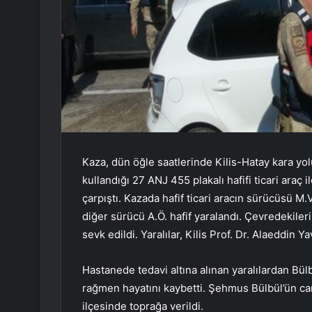
Kaza, dün öğle saatlerinde Kilis-Hatay kara y
kullandığı 27 ANJ 455 plakalı hafifi ticari araç
çarpıştı. Kazada hafif ticari aracın sürücüsü M.
diğer sürücü A.Ö. hafif yaralandı. Çevredekiler
sevk edildi. Yaralılar, Kilis Prof. Dr. Alaeddin Y
Hastanede tedavi altına alınan yaralılardan Bü
rağmen hayatını kaybetti. Şehmus Bülbül’ün can
ilçesinde toprağa verildi.