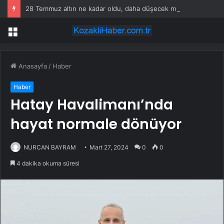
28 Temmuz altın ne kadar oldu, daha düşecek mi? SON DAKİKA! Altın fiyatları yükseldi mi, düştü mü? Güncel altın fiyatları!
Menü
Anasayfa
/
Haber
Haber
Hatay Havalimanı’nda
hayat normale dönüyor
NURCAN BAYRAM
Mart 27, 2024
0
0
4 dakika okuma süresi