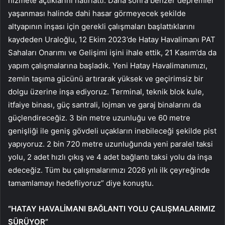
hizmete açtıklarını hatırlattı. Daha sonra benzer depremler
yaşanması halinde dahi hasar görmeyecek şekilde
altyapının inşası için gerekli çalışmaları başlattıklarını
kaydeden Uraloğlu, 12 Ekim 2023’de Hatay Havalimanı PAT
Sahaları Onarımı ve Gelişimi işini ihale ettik, 21 Kasım’da da
yapım çalışmalarına başladık. Yeni Hatay Havalimanımızı,
zemin taşıma gücünü artırarak yüksek ve geçirimsiz bir
dolgu üzerine inşa ediyoruz. Terminal, teknik blok kule,
itfaiye binası, güç santrali, lojman ve garaj binalarını da
güçlendireceğiz. 3 bin metre uzunluğu ve 60 metre
genişliği ile geniş gövdeli uçakların inebileceği şekilde pist
yapıyoruz. 2 bin 720 metre uzunluğunda yeni paralel taksi
yolu, 2 adet hızlı çıkış ve 4 adet bağlantı taksi yolu da inşa
edeceğiz. Tüm bu çalışmalarımızı 2026 yılı ilk çeyreğinde
tamamlamayı hedefliyoruz” diye konuştu.
“HATAY HAVALİMANI BAĞLANTI YOLU ÇALIŞMALARIMIZ
SÜRÜYOR”