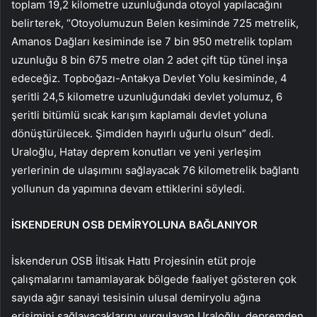
toplam 19,2 kilometre uzunluğunda otoyol yapılacağını
belirterek, “Otoyolumuzun Belen kesiminde 725 metrelik,
Amanos Dağları kesiminde ise 7 bin 950 metrelik toplam
uzunluğu 8 bin 675 metre olan 2 adet çift tüp tünel inşa
edeceğiz. Topboğazı-Antakya Devlet Yolu kesiminde, 4
şeritli 24,5 kilometre uzunluğundaki devlet yolumuz, 6
şeritli bitümlü sıcak karışım kaplamalı devlet yoluna
dönüştürülecek. Şimdiden hayırlı uğurlu olsun” dedi.
Uraloğlu, Hatay deprem konutları ve yeni yerleşim
yerlerinin de ulaşımını sağlayacak 76 kilometrelik bağlantı
yollunun da yapımına devam ettiklerini söyledi.
İSKENDERUN OSB DEMİRYOLUNA BAĞLANIYOR
İskenderun OSB İltisak Hattı Projesinin etüt proje
çalışmalarını tamamlayarak bölgede faaliyet gösteren çok
sayıda ağır sanayi tesisinin ulusal demiryolu ağına
erişimini sağlayacaklarını vurgulayan Uraloğlu, depremden