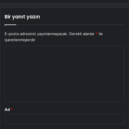
Bir yanıt yazın
E-posta adresiniz yayınlanmayacak.
Gerekli alanlar
*
ile
işaretlenmişlerdir
Y
o
r
u
m
*
Ad
*