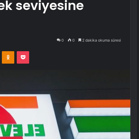
ek seviyesine
0
0
2 dakika okuma süresi
VKontakte
Odnoklassniki
Pocket