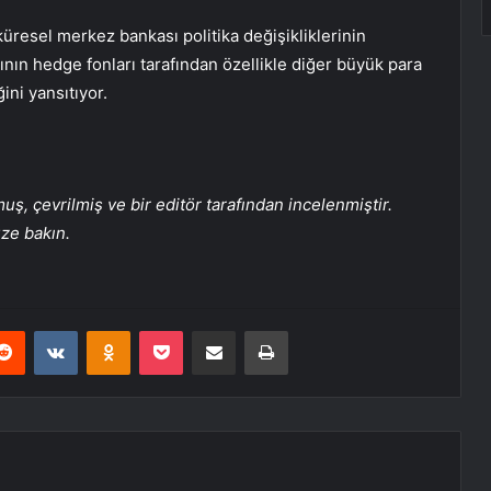
üresel merkez bankası politika değişikliklerinin
ının hedge fonları tarafından özellikle diğer büyük para
ini yansıtıyor.
, çevrilmiş ve bir editör tarafından incelenmiştir.
üze bakın.
erest
Reddit
VKontakte
Odnoklassniki
Pocket
E-Posta ile paylaş
Yazdır