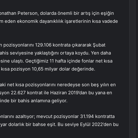
nathan Peterson, dolarda önemli bir artış için eşiğin
 eden ekonomik dayanıklılık işaretlerinin kısa vadede
n pozisyonlarını 129.106 kontrata çıkararak Şubat
bahis seviyesine yaklaştığını ortaya koydu. Yen daha
ine ulaştı. Geçtiğimiz 11 hafta içinde fonlar net kısa
 kısa pozisyon 10,65 milyar dolar değerinde.
daki net kısa pozisyonlarını neredeyse son beş yılın en
syon 22.627 kontrat ile Haziran 2019’dan bu yana en
inde bir bahis anlamına geliyor.
onlarını azaltıyor; mevcut pozisyonlar 31.194 kontratta
ar dolarlık bir bahse eşit. Bu seviye Eylül 2022’den bu