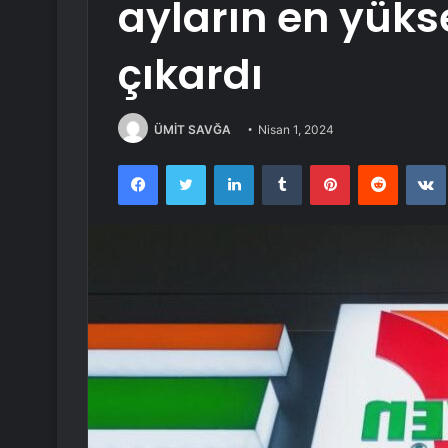
ayların en yüks
çıkardı
ÜMİT SAVĞA
Nisan 1, 2024
Facebook
Twitter
LinkedIn
Tumblr
Pinterest
Reddit