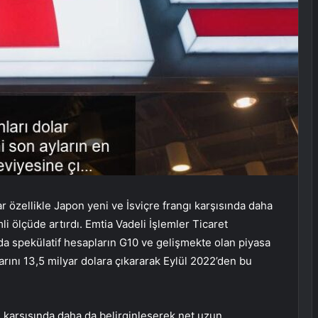
 özellikle Japon yeni ve İsviçre frangı karşısında daha
i ölçüde artırdı. Emtia Vadeli İşlemler Ticaret
a spekülatif hesapların G10 ve gelişmekte olan piyasa
arını 13,5 milyar dolara çıkararak Eylül 2022’den bu
i karşısında daha da belirginleşerek net uzun