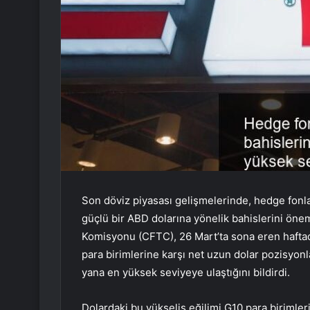
Son döviz piyasası gelişmelerinde, hedge fonlar
güçlü bir ABD dolarına yönelik bahislerini öneml
Komisyonu (CFTC), 26 Mart’ta sona eren haftad
para birimlerine karşı net uzun dolar pozisyonl
yana en yüksek seviyeye ulaştığını bildirdi.
Dolardaki bu yükseliş eğilimi G10 para birimler