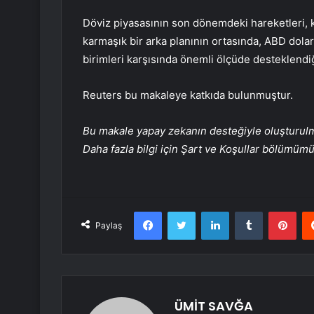
Döviz piyasasının son dönemdeki hareketleri, k
karmaşık bir arka planının ortasında, ABD dolar
birimleri karşısında önemli ölçüde desteklendiğ
Reuters bu makaleye katkıda bulunmuştur.
Bu makale yapay zekanın desteğiyle oluşturulmuş
Daha fazla bilgi için Şart ve Koşullar bölümüm
Facebook
Twitter
LinkedIn
Tumblr
Pint
Paylaş
ÜMİT SAVĞA