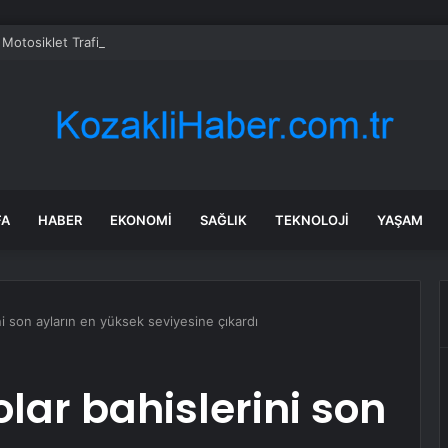
 Motosiklet Trafik Uygulaması
FA
HABER
EKONOMI
SAĞLIK
TEKNOLOJI
YAŞAM
ni son ayların en yüksek seviyesine çıkardı
lar bahislerini son