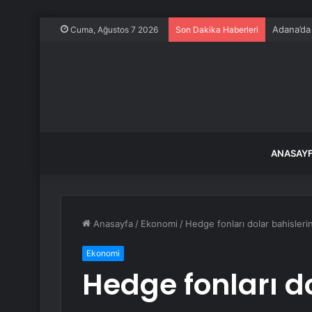
Adana’da
Cuma, Ağustos 7 2026
Son Dakika Haberleri
ANASAY
Anasayfa
/
Ekonomi
/
Hedge fonları dolar bahisleri
Ekonomi
Hedge fonları do