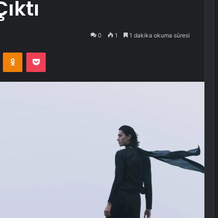
ıktı
0
1
1 dakika okuma süresi
VKontakte
Odnoklassniki
Pocket