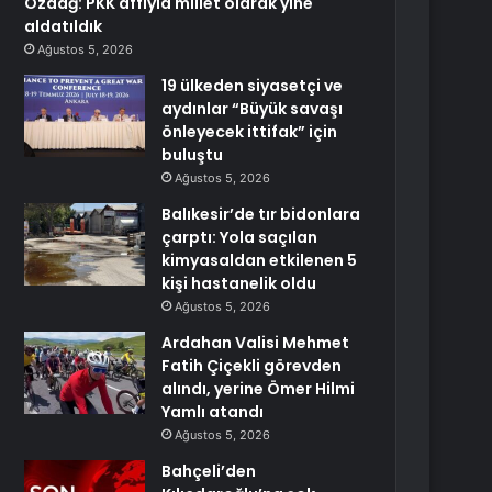
Özdağ: PKK affıyla millet olarak yine
aldatıldık
Ağustos 5, 2026
19 ülkeden siyasetçi ve
aydınlar “Büyük savaşı
önleyecek ittifak” için
buluştu
Ağustos 5, 2026
Balıkesir’de tır bidonlara
çarptı: Yola saçılan
kimyasaldan etkilenen 5
kişi hastanelik oldu
Ağustos 5, 2026
Ardahan Valisi Mehmet
Fatih Çiçekli görevden
alındı, yerine Ömer Hilmi
Yamlı atandı
Ağustos 5, 2026
Bahçeli’den