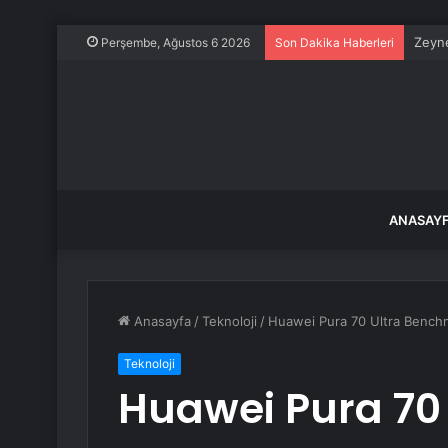
Zeyne
Perşembe, Ağustos 6 2026
Son Dakika Haberleri
ANASAY
Anasayfa
/
Teknoloji
/
Huawei Pura 70 Ultra Benchm
Teknoloji
Huawei Pura 70