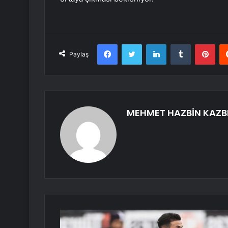
Facebook
Twitter
LinkedIn
Tumblr
Pint
Paylaş
MEHMET HAZBİN KAZB