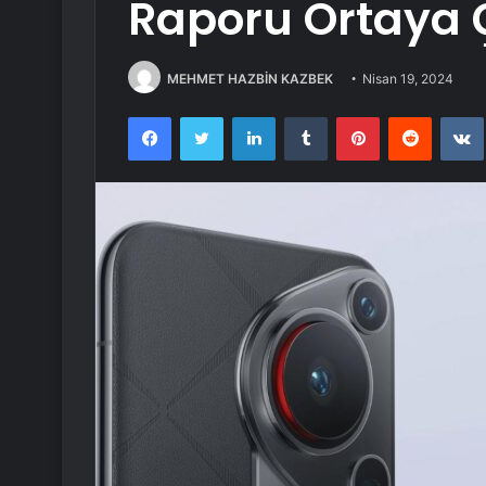
Raporu Ortaya Ç
MEHMET HAZBİN KAZBEK
Nisan 19, 2024
Facebook
Twitter
LinkedIn
Tumblr
Pinterest
Reddit