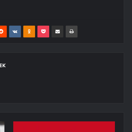
erest
Reddit
VKontakte
Odnoklassniki
Pocket
E-Posta ile paylaş
Yazdır
EK