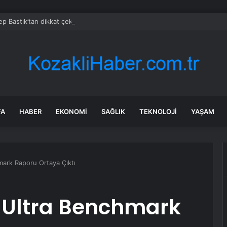
p Bastık’tan dikkat çeken açıklama: 4 yıldır adımı X’te aratmıyorum
FA
HABER
EKONOMI
SAĞLIK
TEKNOLOJI
YAŞAM
ark Raporu Ortaya Çıktı
 Ultra Benchmark