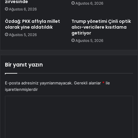
zirvesinde
Ağustos 6, 2026
Ağustos 6, 2026
Özdağ: PKK affıyla millet
Trump yönetimi Çinli optik
olarak yine aldatıldık
alıcı-vericilere kısıtlama
getiriyor
Ağustos 5, 2026
Ağustos 5, 2026
Bir yanıt yazın
E-posta adresiniz yayınlanmayacak.
Gerekli alanlar
*
ile
işaretlenmişlerdir
Y
o
r
u
m