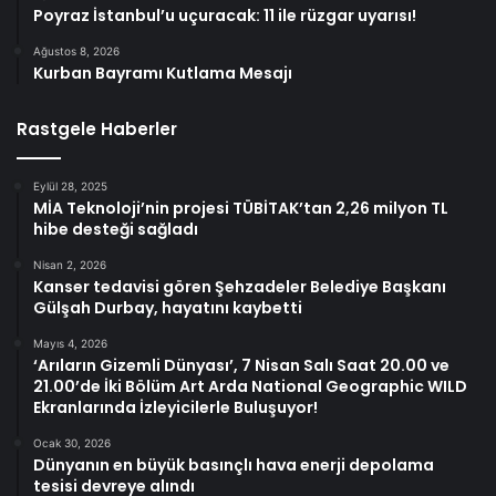
Poyraz İstanbul’u uçuracak: 11 ile rüzgar uyarısı!
Ağustos 8, 2026
Kurban Bayramı Kutlama Mesajı
Rastgele Haberler
Eylül 28, 2025
MİA Teknoloji’nin projesi TÜBİTAK’tan 2,26 milyon TL
hibe desteği sağladı
Nisan 2, 2026
Kanser tedavisi gören Şehzadeler Belediye Başkanı
Gülşah Durbay, hayatını kaybetti
Mayıs 4, 2026
‘Arıların Gizemli Dünyası’, 7 Nisan Salı Saat 20.00 ve
21.00’de İki Bölüm Art Arda National Geographic WILD
Ekranlarında İzleyicilerle Buluşuyor!
Ocak 30, 2026
Dünyanın en büyük basınçlı hava enerji depolama
tesisi devreye alındı