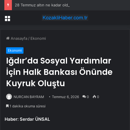
28 Temmuz altın ne kadar oldu, daha düşecek mi? SON DAKİKA! Altın fiyatları yükseldi mi, düştü mü? Güncel altın fiyatları!
Menü
Anasayfa
/
Ekonomi
Ekonomi
Iğdır’da Sosyal Yardımlar
İçin Halk Bankası Önünde
Kuyruk Oluştu
NURCAN BAYRAM
Temmuz 6, 2026
0
0
1 dakika okuma süresi
Haber: Serdar ÜNSAL