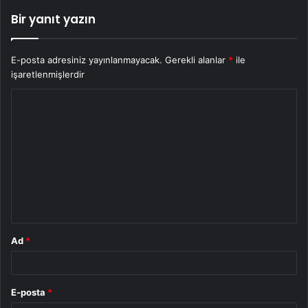
Bir yanıt yazın
E-posta adresiniz yayınlanmayacak.
Gerekli alanlar
*
ile
işaretlenmişlerdir
Y
o
r
u
m
*
Ad
*
E-posta
*