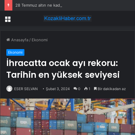
28 Temmuz altın ne kadar oldu, daha düşecek mi? SON DAKİKA! Altın fiyatları yükseldi mi, düştü mü? Güncel altın fiyatları!
Menü
Anasayfa
/
Ekonomi
Ekonomi
İhracatta ocak ayı rekoru:
Tarihin en yüksek seviyesi
ESER SELVAN
Şubat 3, 2024
0
1
Bir dakikadan az