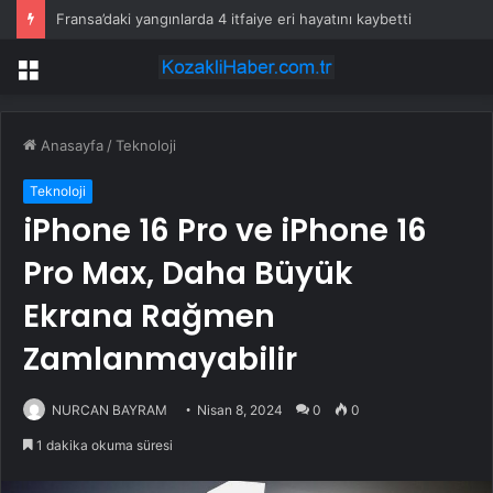
Fransa’daki yangınlarda 4 itfaiye eri hayatını kaybetti
Menü
Anasayfa
/
Teknoloji
Teknoloji
iPhone 16 Pro ve iPhone 16
Pro Max, Daha Büyük
Ekrana Rağmen
Zamlanmayabilir
NURCAN BAYRAM
Nisan 8, 2024
0
0
1 dakika okuma süresi