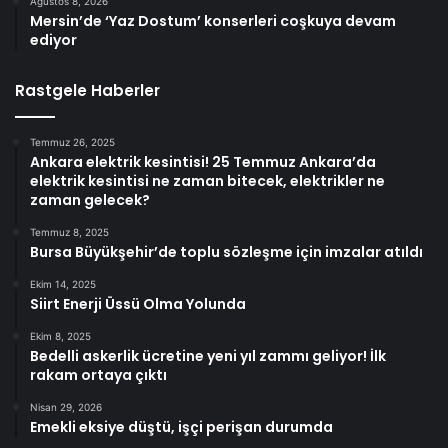
Ağustos 8, 2026
Mersin’de ‘Yaz Dostum’ konserleri coşkuya devam
ediyor
Rastgele Haberler
Temmuz 26, 2025
Ankara elektrik kesintisi! 25 Temmuz Ankara’da
elektrik kesintisi ne zaman bitecek, elektrikler ne
zaman gelecek?
Temmuz 8, 2025
Bursa Büyükşehir’de toplu sözleşme için imzalar atıldı
Ekim 14, 2025
Siirt Enerji Üssü Olma Yolunda
Ekim 8, 2025
Bedelli askerlik ücretine yeni yıl zammı geliyor! İlk
rakam ortaya çıktı
Nisan 29, 2026
Emekli eksiye düştü, işçi perişan durumda