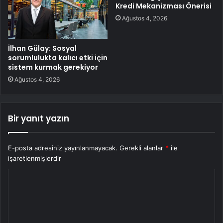
Kredi Mekanizması Önerisi
Ağustos 4, 2026
İlhan Gülay: Sosyal
sorumlulukta kalıcı etki için
sistem kurmak gerekiyor
Ağustos 4, 2026
Bir yanıt yazın
E-posta adresiniz yayınlanmayacak.
Gerekli alanlar
*
ile
işaretlenmişlerdir
Y
o
r
u