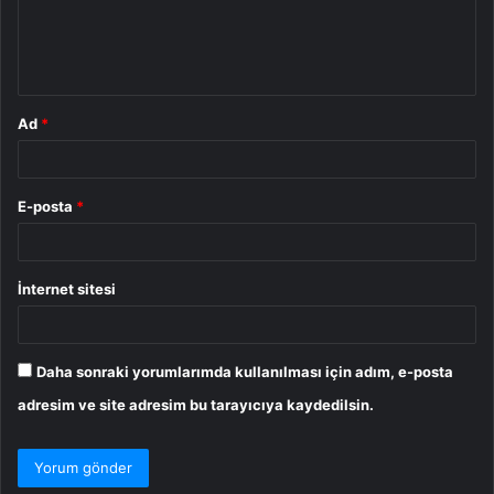
m
*
Ad
*
E-posta
*
İnternet sitesi
Daha sonraki yorumlarımda kullanılması için adım, e-posta
adresim ve site adresim bu tarayıcıya kaydedilsin.