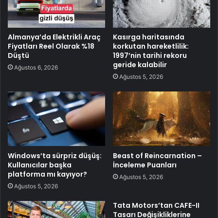
Almanya’da Elektrikli Araç
Kasırga haritasında
Fiyatları Reel Olarak %18
korkutan hareketlilik:
Düştü
1997’nin tarihi rekoru
geride kalabilir
Ağustos 6, 2026
Ağustos 5, 2026
Windows’ta sürpriz düşüş:
Beast of Reincarnation –
Kullanıcılar başka
İnceleme Puanları
platforma mı kayıyor?
Ağustos 5, 2026
Ağustos 5, 2026
Tata Motors’tan CAFE-II
Tasarı Değişikliklerine