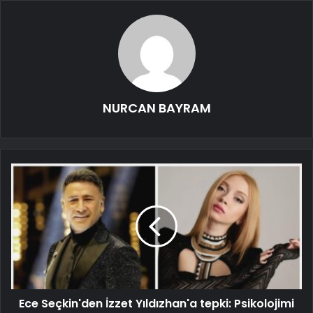
NURCAN BAYRAM
Ece Seçkin'den İzzet Yıldızhan'a tepki: Psikolojimi