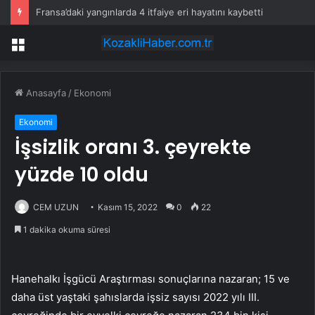
Fransa’daki yangınlarda 4 itfaiye eri hayatını kaybetti
Menü
Anasayfa
/
Ekonomi
Ekonomi
İşsizlik oranı 3. çeyrekte
yüzde 10 oldu
CEM UZUN
Kasım 15, 2022
0
22
1 dakika okuma süresi
Hanehalkı İşgücü Araştırması sonuçlarına nazaran; 15 ve
daha üst yaştaki şahıslarda işsiz sayısı 2022 yılı III.