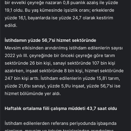
bir evvelki çeyreğe nazaran 0,8 puanlık azalış ile yüzde
19,1 oldu. Bu yaş kümesinde işsizlik oranı; erkeklerde
yüzde 16,1, bayanlarda ise yüzde 24,7 olarak kestirim
edildi.
İstihdamın yüzde 56,7’si hizmet sektöründe
Mevsim etkisinden arındırılmış istihdam edilenlerin sayısı
2022 yılı III. çeyreğinde bir önceki çeyreğe göre tarım
sektöründe 26 bin kişi, sanayi sektöründe 107 bin kişi
azalırken, inşaat sektöründe 8 bin kişi, hizmet sektöründe
247 bin kişi arttı. İstihdam edilenlerin yüzde 15,8’i tarım,
yüzde 21,6’sı sanayi, yüzde 5,9’u inşaat, yüzde 56,7’si ise
hizmet bölümünde yer aldı.
Haftalık ortalama fiili çalışma müddeti 43,7 saat oldu
İstihdam edilenlerden referans periyodunda işbaşında
olanların, mevsim ve takvim tesirlerinden arındırılmış