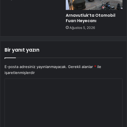
Arnavutluk’ta Otomobil
Fuarı Heyecanı
Ağustos 5, 2026
Bir yanıt yazın
E-posta adresiniz yayınlanmayacak.
Gerekli alanlar
*
ile
işaretlenmişlerdir
Y
o
r
u
m
*