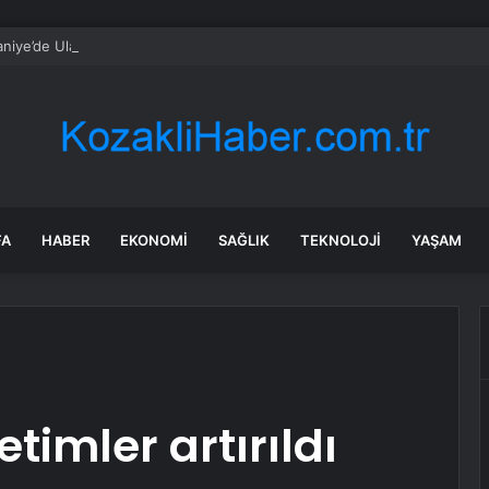
niye’de Ulaşım Ağı Güçleniyor
FA
HABER
EKONOMI
SAĞLIK
TEKNOLOJI
YAŞAM
imler artırıldı