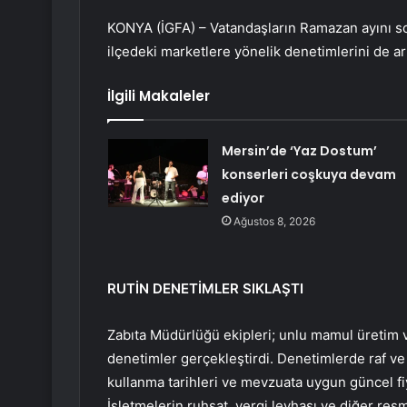
KONYA (İGFA) – Vatandaşların Ramazan ayını so
ilçedeki marketlere yönelik denetimlerini de art
İlgili Makaleler
Mersin’de ‘Yaz Dostum’
konserleri coşkuya devam
ediyor
Ağustos 8, 2026
RUTİN DENETİMLER SIKLAŞTI
Zabıta Müdürlüğü ekipleri; unlu mamul üretim ve
denetimler gerçekleştirdi. Denetimlerde raf ve 
kullanma tarihleri ve mevzuata uygun güncel fiy
İşletmelerin ruhsat, vergi levhası ve diğer resm