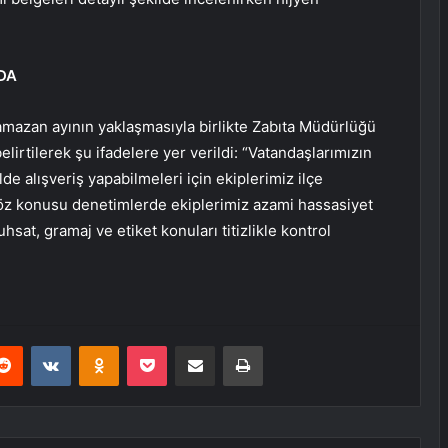
ADA
amazan ayının yaklaşmasıyla birlikte Zabıta Müdürlüğü
belirtilerek şu ifadelere yer verildi: “Vatandaşlarımızın
e alışveriş yapabilmeleri için ekiplerimiz ilçe
öz konusu denetimlerde ekiplerimiz azami hassasiyet
sat, gramaj ve etiket konuları titizlikle kontrol
erest
Reddit
VKontakte
Odnoklassniki
Pocket
E-Posta ile paylaş
Yazdır