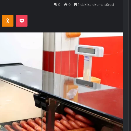
0
0
1 dakika okuma süresi
VKontakte
Odnoklassniki
Pocket