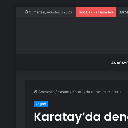
Burha
Cumartesi, Ağustos 8 2026
Son Dakika Haberleri
ANASAY
Anasayfa
/
Yaşam
/
Karatay’da denetimler artırıldı
Yaşam
Karatay’da denet