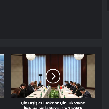
Çin Dışişleri Bakanı: Çin-Ukrayna
İlişkilerinin İstikrarlı ve Sağlıklı