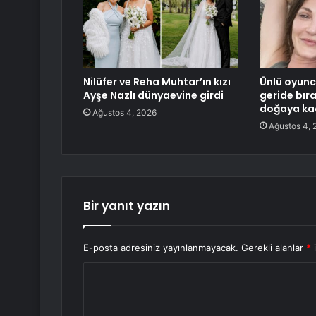
Nilüfer ve Reha Muhtar’ın kızı
Ünlü oyuncu
Ayşe Nazlı dünyaevine girdi
geride bır
doğaya ka
Ağustos 4, 2026
Ağustos 4, 
Bir yanıt yazın
E-posta adresiniz yayınlanmayacak.
Gerekli alanlar
*
i
Y
o
r