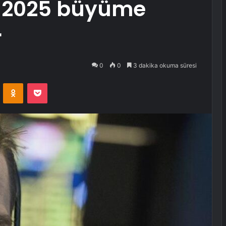
r, 2025 büyüme
r
0
0
3 dakika okuma süresi
VKontakte
Odnoklassniki
Pocket