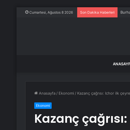
AK Pa
Cumartesi, Ağustos 8 2026
Son Dakika Haberleri
ANASAY
Anasayfa
/
Ekonomi
/
Kazanç çağrısı: Ichor ilk çeyr
Ekonomi
Kazanç çağrısı: 