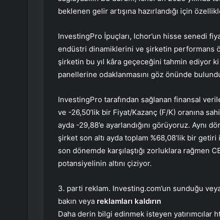
beklenen gelir artışına hazırlandığı için özellik
InvestingPro İpuçları, Ichor’un hisse senedi f
endüstri dinamiklerini ve şirketin performans öl
şirketin bu yıl kâra geçeceğini tahmin ediyor ki 
panellerine odaklanmasını göz önünde bulunduran 
InvestingPro tarafından sağlanan finansal verile
ve -26,50’lik bir Fiyat/Kazanç (F/K) oranına sah
ayda -29,88’e ayarlandığını görüyoruz. Aynı d
şirket son altı ayda toplam %68,08’lik bir getiri 
son dönemde karşılaştığı zorluklara rağmen C
potansiyelinin altını çiziyor.
3. parti reklam. Investing.com’un sunduğu veya 
bakın veya
reklamları kaldırın
Daha derin bilgi edinmek isteyen yatırımcılar 