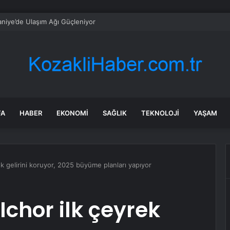
rti Eskişehir’de Kurban Bayramı Kutlandı
FA
HABER
EKONOMI
SAĞLIK
TEKNOLOJI
YAŞAM
ek gelirini koruyor, 2025 büyüme planları yapıyor
Ichor ilk çeyrek