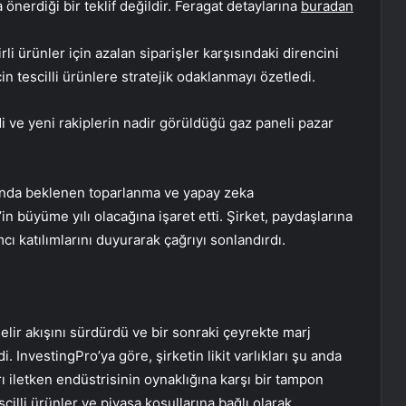
önerdiği bir teklif değildir. Feragat detaylarına
buradan
i ürünler için azalan siparişler karşısındaki direncini
 tescilli ürünlere stratejik odaklanmayı özetledi.
i ve yeni rakiplerin nadir görüldüğü gaz paneli pazar
nda beklenen toparlanma ve yapay zeka
in büyüme yılı olacağına işaret etti. Şirket, paydaşlarına
cı katılımlarını duyurarak çağrıyı sonlandırdı.
lir akışını sürdürdü ve bir sonraki çeyrekte marj
. InvestingPro’ya göre, şirketin likit varlıkları şu anda
ı iletken endüstrisinin oynaklığına karşı bir tampon
cilli ürünler ve piyasa koşullarına bağlı olarak