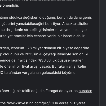
le önemlidir.
iyatının oldukça değişken olduğunu, bunun da daha geniş
çütlerini yansıtabileceğini belirtiyor. Ancak analistler
bu da şirketin stratejik girişimlerini ve yeni nesil gaz
yatırımcılar için cesaret verici bir işaret olabilir.
rden, Ichor’un 1,28 milyar dolarlık bir piyasa değerine
ip olduğunu ve 2023’ün 4. çeyreği itibariyle son on iki
önemde gelir artışındaki %36,63’lük düşüşe rağmen,
ile önemli bir fiyat artışı yaşadı. Bu rakamlar, şirketin
EO tarafından vurgulanan gelecekteki büyüme
önerdiği bir teklif değildir. Feragat detaylarına
buradan
https://www.investing.com/pro/ICHR adresini ziyaret