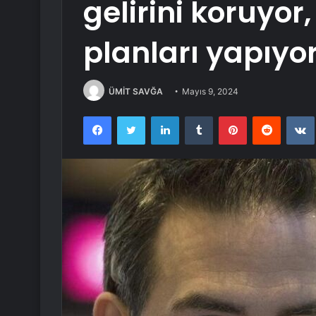
gelirini koruyo
planları yapıyo
ÜMİT SAVĞA
Mayıs 9, 2024
Facebook
Twitter
LinkedIn
Tumblr
Pinterest
Reddit