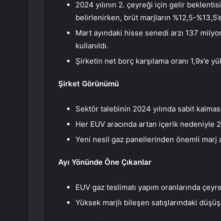
2024 yılının 2. çeyreği için gelir beklenti
belirlenirken, brüt marjların %12,5-%13,5
Mart ayındaki hisse senedi arzı 137 milyo
kullanıldı.
Şirketin net borç karşılama oranı 1,9x’e yü
Şirket Görünümü
Sektör talebinin 2024 yılında sabit kalmas
Her EUV aracında artan içerik nedeniyle 20
Yeni nesil gaz panellerinden önemli marj a
Ayı Yönünde Öne Çıkanlar
EUV gaz teslimatı yapım oranlarında çey
Yüksek marjlı bileşen satışlarındaki düşüş