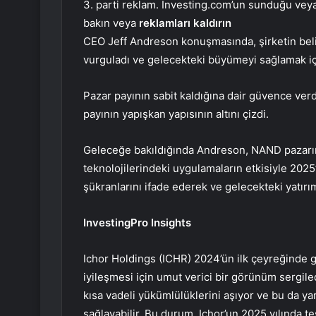
3. parti reklam. Investing.com’un sunduğu veya 
bakın veya
reklamları kaldırın
CEO Jeff Andreson konuşmasında, şirketin belirl
vurguladı ve gelecekteki büyümeyi sağlamak için
Pazar payının sabit kaldığına dair güvence verd
payının yapışkan yapısının altını çizdi.
Geleceğe bakıldığında Andreson, NAND pazarı
teknolojilerindeki uygulamaların etkisiyle 2025’
şükranlarını ifade ederek ve gelecekteki yatırım
InvestingPro Insights
Ichor Holdings (ICHR) 2024’ün ilk çeyreğinde ge
iyileşmesi için umut verici bir görünüm sergiledi
kısa vadeli yükümlülüklerini aşıyor ve bu da yar
sağlayabilir. Bu durum, Ichor’un 2025 yılında tes