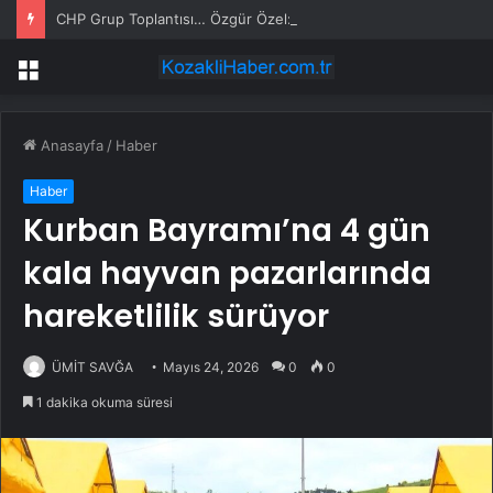
CHP Grup Toplantısı… Özgür Özel: “Bugün Bu Kürsüye Vakti Gelmiş Bir Vedanın Hüznünü Taşıyarak Çıktım”
Menü
Anasayfa
/
Haber
Haber
Kurban Bayramı’na 4 gün
kala hayvan pazarlarında
hareketlilik sürüyor
ÜMİT SAVĞA
Mayıs 24, 2026
0
0
1 dakika okuma süresi