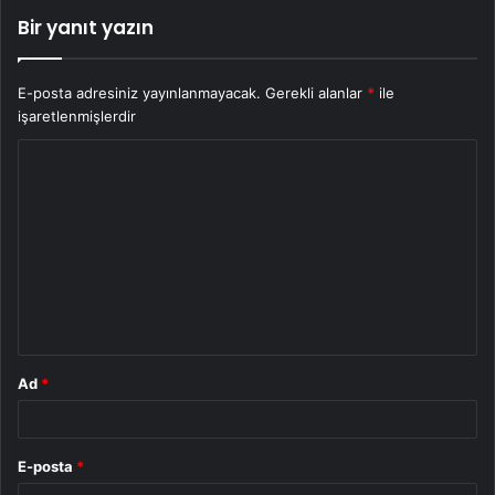
Bir yanıt yazın
E-posta adresiniz yayınlanmayacak.
Gerekli alanlar
*
ile
işaretlenmişlerdir
Y
o
r
u
m
*
Ad
*
E-posta
*