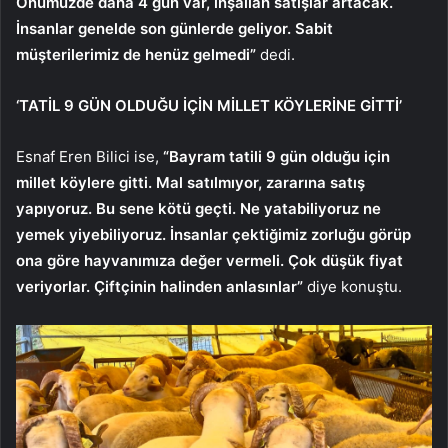
Önümüzde daha 4 gün var, inşallah satışlar artacak.
İnsanlar genelde son günlerde geliyor. Sabit
müşterilerimiz de henüz gelmedi”
dedi.
‘TATİL 9 GÜN OLDUĞU İÇİN MİLLET KÖYLERİNE GİTTİ’
Esnaf Eren Bilici ise,
“Bayram tatili 9 gün olduğu için
millet köylere gitti. Mal satılmıyor, zararına satış
yapıyoruz. Bu sene kötü geçti. Ne yatabiliyoruz ne
yemek yiyebiliyoruz. İnsanlar çektiğimiz zorluğu görüp
ona göre hayvanımıza değer vermeli. Çok düşük fiyat
veriyorlar. Çiftçinin halinden anlasınlar”
diye konuştu.