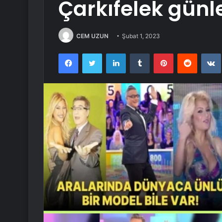
Çarkıfelek günle
CEM UZUN
Şubat 1, 2023
Facebook
Twitter
LinkedIn
Tumblr
Pinterest
Reddit