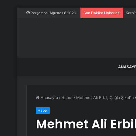
Kars’
Perşembe, Ağustos 6 2026
Son Dakika Haberleri
ANASAY
Anasayfa
/
Haber
/
Mehmet Ali Erbil, Çağla Şıkel’in 
Haber
Mehmet Ali Erbil