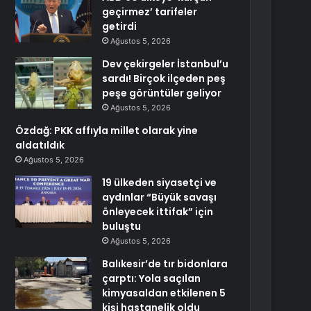
geçirmez’ tarifeler
getirdi
Ağustos 5, 2026
Dev çekirgeler İstanbul’u
sardı! Birçok ilçeden peş
peşe görüntüler geliyor
Ağustos 5, 2026
Özdağ: PKK affıyla millet olarak yine
aldatıldık
Ağustos 5, 2026
19 ülkeden siyasetçi ve
aydınlar “Büyük savaşı
önleyecek ittifak” için
buluştu
Ağustos 5, 2026
Balıkesir’de tır bidonlara
çarptı: Yola saçılan
kimyasaldan etkilenen 5
kişi hastanelik oldu