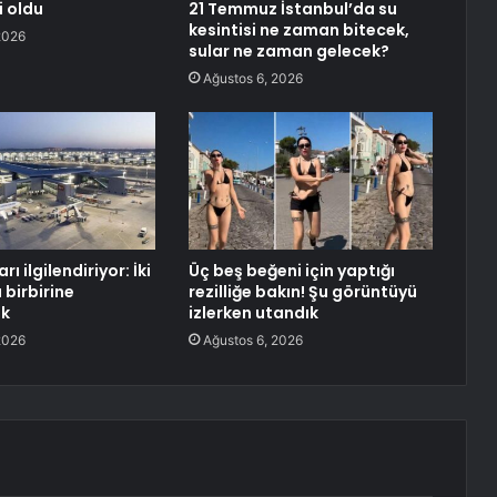
i oldu
21 Temmuz İstanbul’da su
kesintisi ne zaman bitecek,
2026
sular ne zaman gelecek?
Ağustos 6, 2026
rı ilgilendiriyor: İki
Üç beş beğeni için yaptığı
 birbirine
rezilliğe bakın! Şu görüntüyü
ak
izlerken utandık
2026
Ağustos 6, 2026