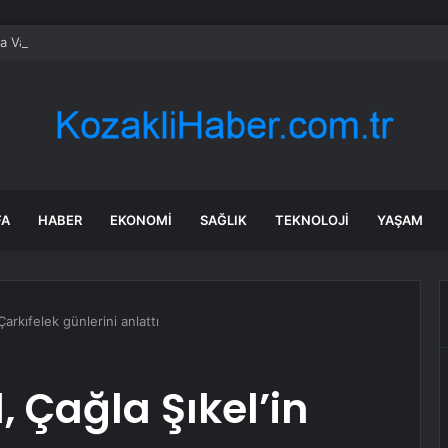
ta Vali Taşolar’ın aracında kaza
FA
HABER
EKONOMI
SAĞLIK
TEKNOLOJI
YAŞAM
Çarkıfelek günlerini anlattı
, Çağla Şıkel’in