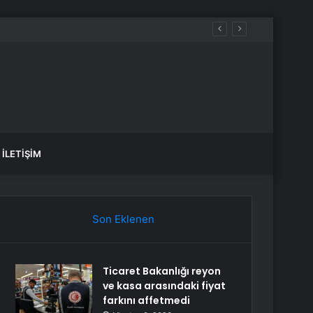
İLETIŞIM
Son Eklenen
Ticaret Bakanlığı reyon
ve kasa arasındaki fiyat
farkını affetmedi