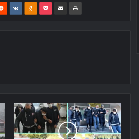
erest
Reddit
VKontakte
Odnoklassniki
Pocket
E-Posta ile paylaş
Yazdır