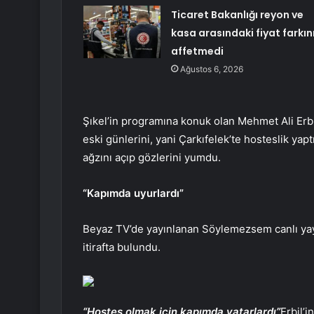
Ticaret Bakanlığı reyon ve
kasa arasındaki fiyat farkın
affetmedi
Ağustos 6, 2026
Şıkel’in programına konuk olan Mehmet Ali Erbil
eski günlerini, yani Çarkıfelek’te hosteslik yapt
ağzını açıp gözlerini yumdu.
“Kapımda uyurlardı”
Beyaz TV’de yayınlanan Söylemezsem canlı yayı
itirafta bulundu.
“Hostes olmak için kapımda yatarlardı”
Erbil’i