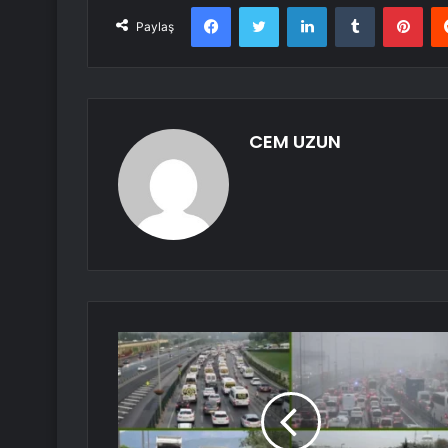
Facebook
Twitter
LinkedIn
Tumblr
Pint
Paylaş
CEM UZUN