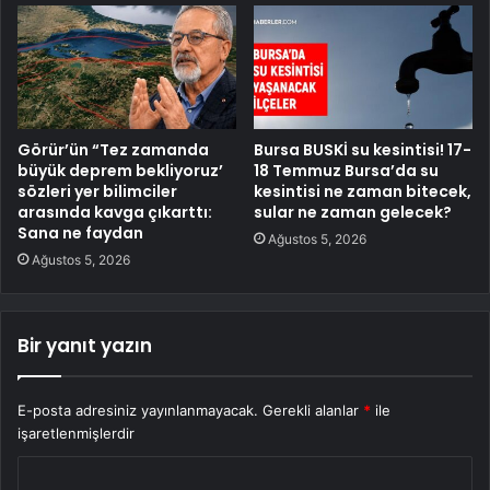
Görür’ün “Tez zamanda
Bursa BUSKİ su kesintisi! 17-
büyük deprem bekliyoruz’
18 Temmuz Bursa’da su
sözleri yer bilimciler
kesintisi ne zaman bitecek,
arasında kavga çıkarttı:
sular ne zaman gelecek?
Sana ne faydan
Ağustos 5, 2026
Ağustos 5, 2026
Bir yanıt yazın
E-posta adresiniz yayınlanmayacak.
Gerekli alanlar
*
ile
işaretlenmişlerdir
Y