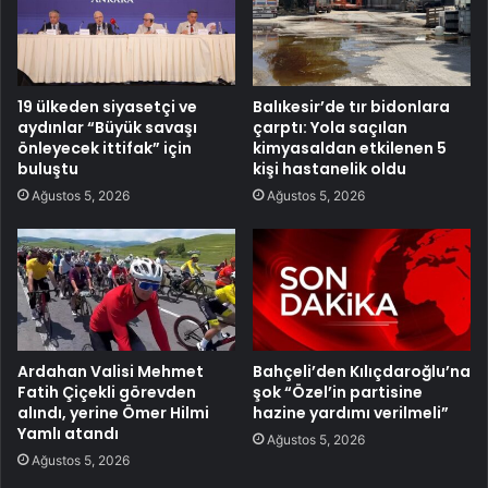
19 ülkeden siyasetçi ve
Balıkesir’de tır bidonlara
aydınlar “Büyük savaşı
çarptı: Yola saçılan
önleyecek ittifak” için
kimyasaldan etkilenen 5
buluştu
kişi hastanelik oldu
Ağustos 5, 2026
Ağustos 5, 2026
Ardahan Valisi Mehmet
Bahçeli’den Kılıçdaroğlu’na
Fatih Çiçekli görevden
şok “Özel’in partisine
alındı, yerine Ömer Hilmi
hazine yardımı verilmeli”
Yamlı atandı
Ağustos 5, 2026
Ağustos 5, 2026