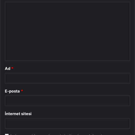
Y
o
r
u
m
*
Ad
*
E-posta
*
İnternet sitesi