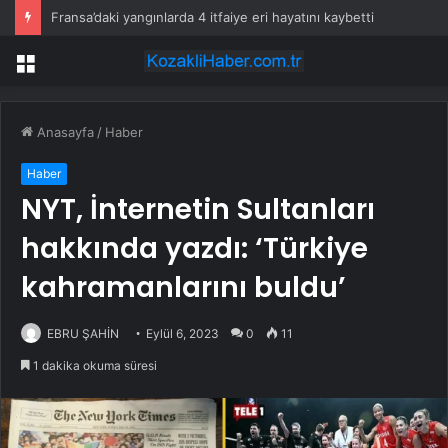
Fransa’daki yangınlarda 4 itfaiye eri hayatını kaybetti
Menü
Anasayfa
/
Haber
Haber
NYT, İnternetin Sultanları
hakkında yazdı: ‘Türkiye
kahramanlarını buldu’
EBRU ŞAHİN
Eylül 6, 2023
0
11
1 dakika okuma süresi