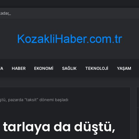
adaşlıkları Ruh Sağlığını Güçlendiriyor: Ancak Her İlişki Destekleyici Deği
FA
HABER
EKONOMI
SAĞLIK
TEKNOLOJI
YAŞAM
ştü, pazarda “taksit” dönemi başladı
 tarlaya da düştü,