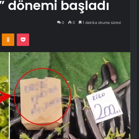
t” dönemi başladı
0
0
1 dakika okuma süresi
VKontakte
Odnoklassniki
Pocket