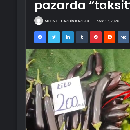
pazarda “taksi
MEHMET HAZBİN KAZBEK
Mart 17, 2026
Facebook
Twitter
LinkedIn
Tumblr
Pinterest
Reddit