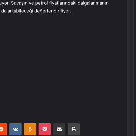
luyor. Savaşın ve petrol fiyatlarındaki dalgalanmanın
da artabileceği değerlendiriliyor.
erest
Reddit
VKontakte
Odnoklassniki
Pocket
E-Posta ile paylaş
Yazdır