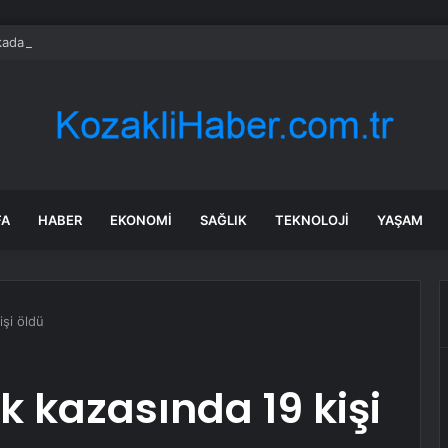
adaşlıkları Ruh Sağlığını Güçlendiriyor: Ancak Her İlişki Destekleyici Deği
FA
HABER
EKONOMI
SAĞLIK
TEKNOLOJI
YAŞAM
işi öldü
k kazasında 19 kişi