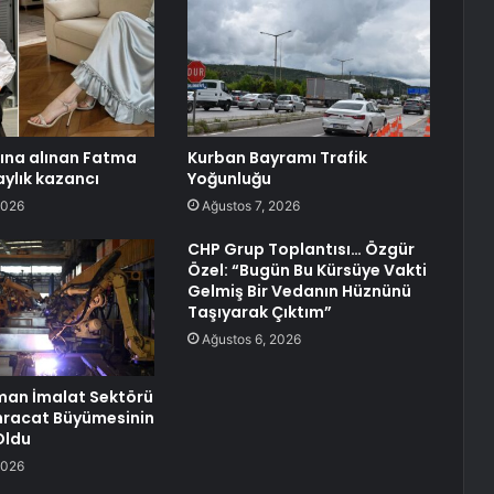
tına alınan Fatma
Kurban Bayramı Trafik
aylık kazancı
Yoğunluğu
2026
Ağustos 7, 2026
CHP Grup Toplantısı… Özgür
Özel: “Bugün Bu Kürsüye Vakti
Gelmiş Bir Vedanın Hüznünü
Taşıyarak Çıktım”
Ağustos 6, 2026
pman İmalat Sektörü
 İhracat Büyümesinin
Oldu
2026