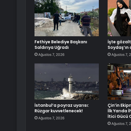
Fethiye Belediye Başkanı
İşte gözal
Saldırıya Uğradı
Soydaş’ın 
Ağustos 7, 2026
Ağustos 7, 
İstanbul’a poyraz uyarısı:
Çin’in Eki
Rüzgar kuvvetlenecek!
İlk Yarıda
İtici Gücü 
Ağustos 7, 2026
Ağustos 7, 