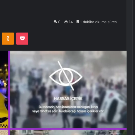
0
14
1 dakika okuma süresi
VKontakte
Odnoklassniki
Pocket