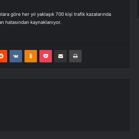
ra göre her yıl yaklaşık 700 kişi trafik kazalarında
san hatasından kaynaklanıyor.
erest
Reddit
VKontakte
Odnoklassniki
Pocket
E-Posta ile paylaş
Yazdır