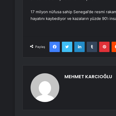
17 milyon nüfusa sahip Senegal’de resmi rakamla
hayatını kaybediyor ve kazaların yüzde 90’ı in
Facebook
Twitter
LinkedIn
Tumblr
Pint
Paylaş
MEHMET KARCIOĞLU