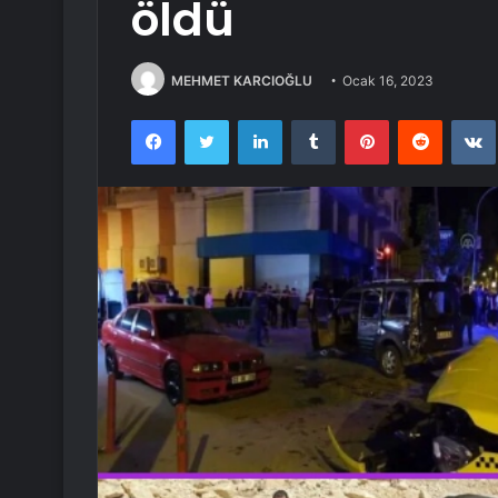
öldü
MEHMET KARCIOĞLU
Ocak 16, 2023
Facebook
Twitter
LinkedIn
Tumblr
Pinterest
Reddit