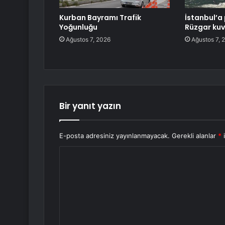
Kurban Bayramı Trafik
İstanbul’a 
Yoğunluğu
Rüzgar kuv
Ağustos 7, 2026
Ağustos 7, 
Bir yanıt yazın
E-posta adresiniz yayınlanmayacak.
Gerekli alanlar
*
i
Y
o
r
u
m