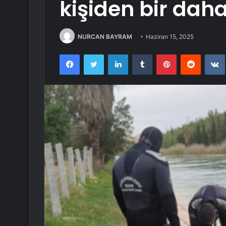
kişiden bir dah
NURCAN BAYRAM
Haziran 15, 2025
Facebook
Twitter
LinkedIn
Tumblr
Pinterest
Reddit