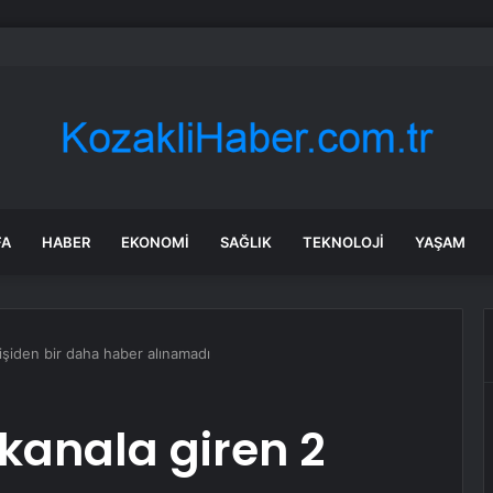
emekli kapmak için kesenin ağzını açtı! Promosyon 30 bin TL’ye çıktı
FA
HABER
EKONOMI
SAĞLIK
TEKNOLOJI
YAŞAM
kişiden bir daha haber alınamadı
 kanala giren 2