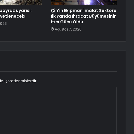
poyraz uyarısı:
Çin’in Ekipman İmalat Sektörü
vetlenecek!
İlk Yarıda İhracat Büyümesinin
İtici Gücü Oldu
2026
Ağustos 7, 2026
le işaretlenmişlerdir