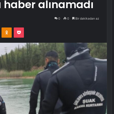
a haber alınamadı
0
0
Bir dakikadan az
VKontakte
Odnoklassniki
Pocket