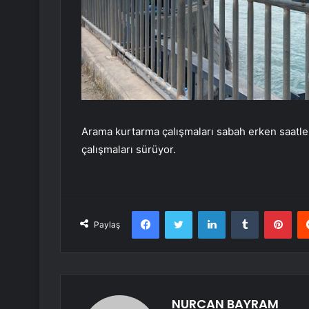
Arama kurtarma çalışmaları sabah erken saatler
çalışmaları sürüyor.
Facebook
Twitter
LinkedIn
Tumblr
Pint
Paylaş
NURCAN BAYRAM