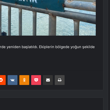
de yeniden başlatıldı. Ekiplerin bölgede yoğun şekilde
erest
Reddit
VKontakte
Odnoklassniki
Pocket
E-Posta ile paylaş
Yazdır