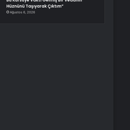
Bu Kürsüye Vakti Gelmiş Bir Vedanın
Hüznünü Taşıyarak Çıktım”
Ağustos 6, 2026