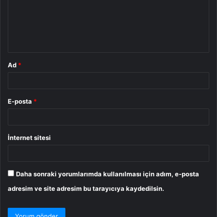
u
m
*
Ad
*
E-posta
*
İnternet sitesi
Daha sonraki yorumlarımda kullanılması için adım, e-posta
adresim ve site adresim bu tarayıcıya kaydedilsin.