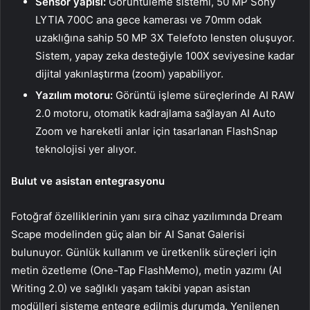
Sensör yapısı:
Görüntüleme sistemi, 50 MP Sony
LYTIA 700C ana gece kamerası ve 70mm odak
uzaklığına sahip 50 MP 3X Telefoto lensten oluşuyor.
Sistem, yapay zeka desteğiyle 100X seviyesine kadar
dijital yakınlaştırma (zoom) yapabiliyor.
Yazılım motoru:
Görüntü işleme süreçlerinde AI RAW
2.0 motoru, otomatik kadrajlama sağlayan AI Auto
Zoom ve hareketli anlar için tasarlanan FlashSnap
teknolojisi yer alıyor.
Bulut ve asistan entegrasyonu
Fotoğraf özelliklerinin yanı sıra cihaz yazılımında Dream
Scape modelinden güç alan bir AI Sanat Galerisi
bulunuyor. Günlük kullanım ve üretkenlik süreçleri için
metin özetleme (One-Tap FlashMemo), metin yazımı (AI
Writing 2.0) ve sağlıklı yaşam takibi yapan asistan
modülleri sisteme entegre edilmiş durumda. Yenilenen