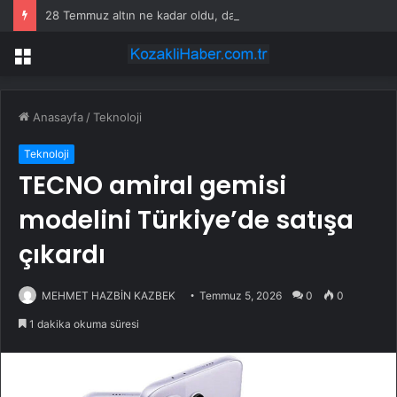
28 Temmuz altın ne kadar oldu, daha düşecek mi? SON DAKİKA! Altın fiyatları yükseldi mi, düştü mü? Güncel altın fiyatları!
Menü
Anasayfa
/
Teknoloji
Teknoloji
TECNO amiral gemisi
modelini Türkiye’de satışa
çıkardı
MEHMET HAZBİN KAZBEK
Temmuz 5, 2026
0
0
1 dakika okuma süresi