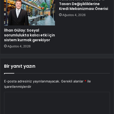
Tasarı Değişikliklerine
Kredi Mekanizması Önerisi
Ağustos 4, 2026
İlhan Gülay: Sosyal
sorumlulukta kalıcı etki için
sistem kurmak gerekiyor
Ağustos 4, 2026
Bir yanıt yazın
E-posta adresiniz yayınlanmayacak.
Gerekli alanlar
*
ile
işaretlenmişlerdir
Y
o
r