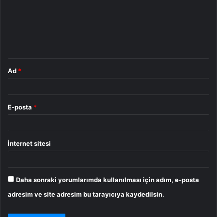
r
u
m
*
Ad
*
E-posta
*
İnternet sitesi
Daha sonraki yorumlarımda kullanılması için adım, e-posta
adresim ve site adresim bu tarayıcıya kaydedilsin.