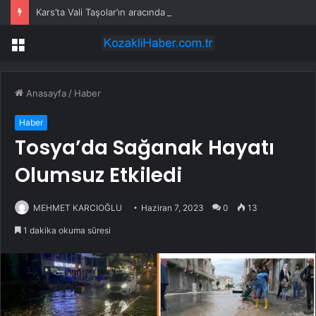
Kars’ta Vali Taşolar’ın aracında kaza
Menü
Anasayfa
/
Haber
Haber
Tosya’da Sağanak Hayatı
Olumsuz Etkiledi
MEHMET KARCIOĞLU
Haziran 7, 2023
0
13
1 dakika okuma süresi