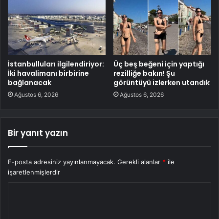
İstanbulluları ilgilendiriyor:
Üç beş beğeni için yaptığı
İki havalimanı birbirine
rezilliğe bakın! Şu
bağlanacak
görüntüyü izlerken utandık
Ağustos 6, 2026
Ağustos 6, 2026
Bir yanıt yazın
E-posta adresiniz yayınlanmayacak.
Gerekli alanlar
*
ile
işaretlenmişlerdir
Y
o