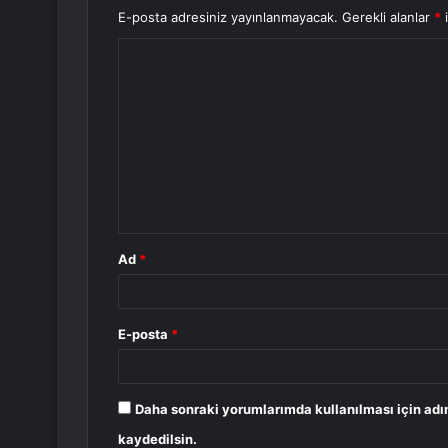
E-posta adresiniz yayınlanmayacak.
Gerekli alanlar
*
i
Y
o
r
u
m
*
Ad
*
E-posta
*
Daha sonraki yorumlarımda kullanılması için adı
kaydedilsin.