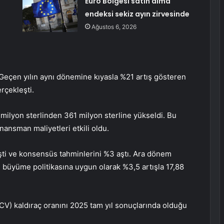
Euro Bölgesi satın alma
endeksi sekiz ayın zirvesinde
Ağustos 6, 2026
 Geçen yılın aynı dönemine kıyasla %21 artış gösteren
rçekleşti.
3 milyon sterlinden 361 milyon sterline yükseldi. Bu
nansman maliyetleri etkili oldu.
şti ve konsensüs tahminlerini %3 aştı. Ara dönem
 büyüme politikasına uygun olarak %3,5 artışla 17,88
CV) kaldıraç oranını 2025 tam yıl sonuçlarında olduğu