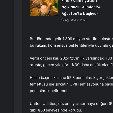
Fındık alım fiyatları
açıklandı… Alımlar 24
Ağustos’ta başlıyor
Ağustos 7, 2026
Bu dönemde gelir 1.309 milyon sterline ulaştı.
bu rakam, konsensüs beklentileriyle uyumlu ge
Vergi öncesi kâr, 2024/25’in ilk yarısındaki 18
artışta, geçen yıla göre %30 daha düşük olan fi
Hisse başına kazanç 52,8 peni olarak gerçekle
temettüsü ise şirketin CPIH enflasyonuna bağlı
peni olarak belirlendi.
United Utilities
, düzenleyici sermaye değeri (R
gibi %60 seviyesinde korudu.