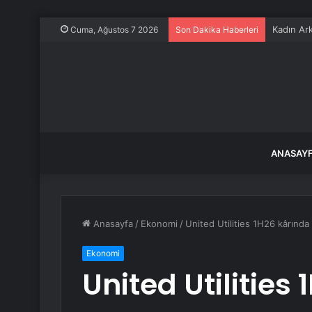
Kadın Ark
Cuma, Ağustos 7 2026
Son Dakika Haberleri
ANASAY
Anasayfa
/
Ekonomi
/
United Utilities 1H26 kârında 
Ekonomi
United Utilities