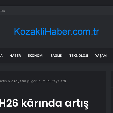
adaşlıkları Ruh Sağlığını Güçlendiriyor: Ancak Her İlişki Destekleyici Deği
FA
HABER
EKONOMI
SAĞLIK
TEKNOLOJI
YAŞAM
artış bildirdi, tam yıl görünümünü teyit etti
 1H26 kârında artış