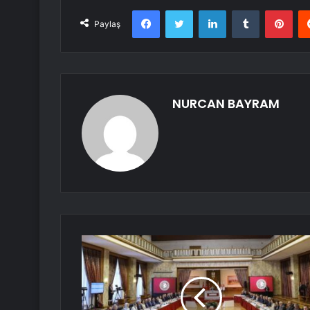
Facebook
Twitter
LinkedIn
Tumblr
Pint
Paylaş
NURCAN BAYRAM