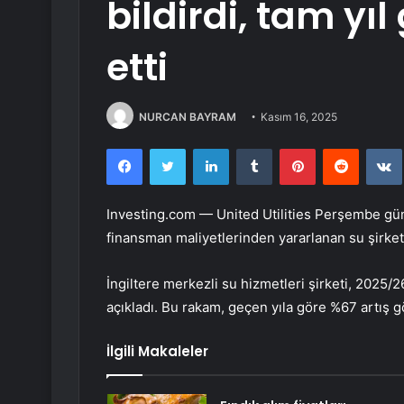
bildirdi, tam y
etti
NURCAN BAYRAM
Kasım 16, 2025
Facebook
Twitter
LinkedIn
Tumblr
Pinterest
Reddit
Investing.com —
United Utilities
Perşembe günü 
finansman maliyetlerinden yararlanan su şirketi
İngiltere merkezli su hizmetleri şirketi, 2025/26 
açıkladı. Bu rakam, geçen yıla göre %67 artış 
İlgili Makaleler