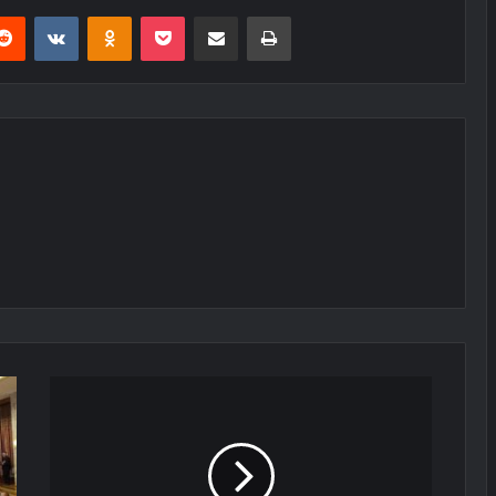
erest
Reddit
VKontakte
Odnoklassniki
Pocket
E-Posta ile paylaş
Yazdır