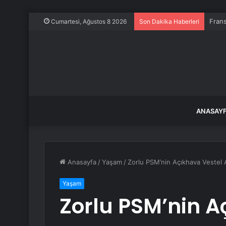
Frans
Cumartesi, Ağustos 8 2026
Son Dakika Haberleri
ANASAY
Anasayfa
/
Yaşam
/
Zorlu PSM’nin Açıkhava Vestel A
Yaşam
Zorlu PSM’nin A