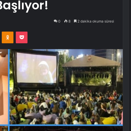
Başlıyor!
0
8
2 dakika okuma süresi
VKontakte
Odnoklassniki
Pocket