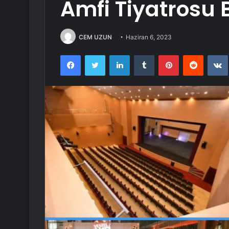
Amfi Tiyatrosu 
CEM UZUN
Haziran 6, 2023
Facebook
Twitter
LinkedIn
Tumblr
Pinterest
Reddit