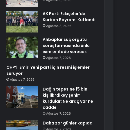
Ağustos 8, 2026
AK Parti Eskişehir’de
Kurban Bayramı Kutlandı
Ağustos 8, 2026
Ahbaplar suç örgütü
soruşturmasında ünlü
isimler ifade verecek
Ağustos 7, 2026
CHP’li Emir: Yeni parti için resmi işlemler
sürüyor
Ağustos 7, 2026
Dağın tepesine 15 bin
kişilik ‘dikey şehir’
kurdular: Ne araç var ne
cadde
Ağustos 7, 2026
Daha zor günler kapıda
Ağustos 7, 2026