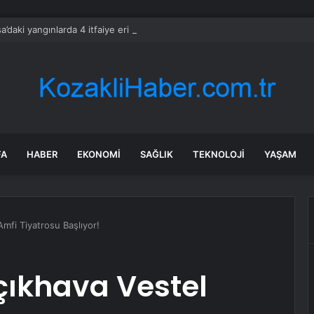
a’daki yangınlarda 4 itfaiye eri hayatını kaybetti
FA
HABER
EKONOMI
SAĞLIK
TEKNOLOJI
YAŞAM
mfi Tiyatrosu Başlıyor!
çıkhava Vestel