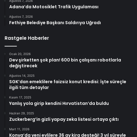
Ağustos 7, 2026
Adana’da Motosiklet Trafik Uygulaması
Ağustos 7, 2026
Fethiye Belediye Başkanı Saldırıya Uğradı
Rastgele Haberler
Ocak 20, 2026
Dev şirketten şok plan! 600 bin çalışanı robotlarla
değiştirecek
Ağustos 14, 2025
SGK’dan emeklilere faizsiz konut kredisi: İşte süreçle
ilgili tüm detaylar
Kasım 17, 2025
Yanlış yola girip kendini Hırvatistan’da buldu
Haziran 29, 2025
Zuckerberg’in gizli yapay zeka listesi ortaya çıktı
Mart 11, 2026
Konya’da yeni evlilere 36 ay kira desteği! 3 yıl süreyle