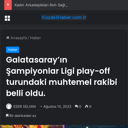
Kadın Arkadaşlıkları Ruh Sağlığını Güçlendiriyor: Ancak Her İlişki Destekleyici Değil
Menü
Anasayfa
/
Haber
Haber
Galatasaray’ın
Şampiyonlar Ligi play-off
turundaki muhtemel rakibi
belli oldu.
ESER SELVAN
Ağustos 10, 2023
0
9
Bir dakikadan az