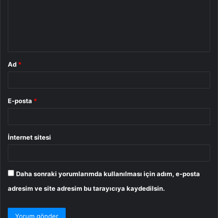
u
m
*
Ad
*
E-posta
*
İnternet sitesi
Daha sonraki yorumlarımda kullanılması için adım, e-posta
adresim ve site adresim bu tarayıcıya kaydedilsin.