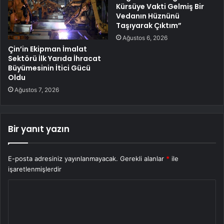
Kürsüye Vakti Gelmiş Bir
Vedanın Hüznünü
Taşıyarak Çıktım”
Ağustos 6, 2026
Çin’in Ekipman İmalat
Sektörü İlk Yarıda İhracat
Büyümesinin İtici Gücü
Oldu
Ağustos 7, 2026
Bir yanıt yazın
E-posta adresiniz yayınlanmayacak.
Gerekli alanlar
*
ile
işaretlenmişlerdir
Y
o
r