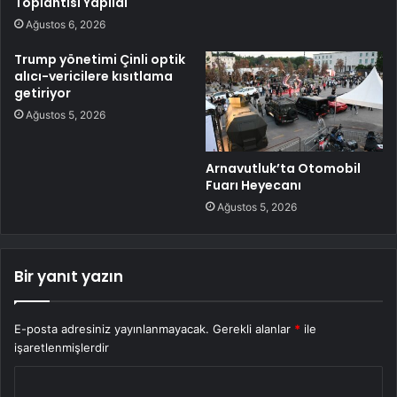
Toplantısı Yapıldı
Ağustos 6, 2026
Trump yönetimi Çinli optik
alıcı-vericilere kısıtlama
getiriyor
Ağustos 5, 2026
Arnavutluk’ta Otomobil
Fuarı Heyecanı
Ağustos 5, 2026
Bir yanıt yazın
E-posta adresiniz yayınlanmayacak.
Gerekli alanlar
*
ile
işaretlenmişlerdir
Y