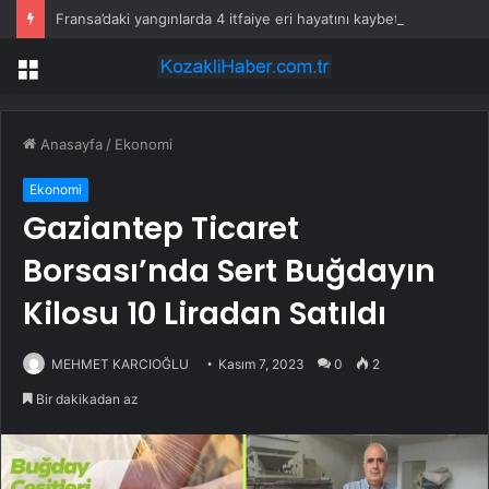
Fransa’daki yangınlarda 4 itfaiye eri hayatını kaybetti
Menü
Anasayfa
/
Ekonomi
Ekonomi
Gaziantep Ticaret
Borsası’nda Sert Buğdayın
Kilosu 10 Liradan Satıldı
MEHMET KARCIOĞLU
Kasım 7, 2023
0
2
Bir dakikadan az