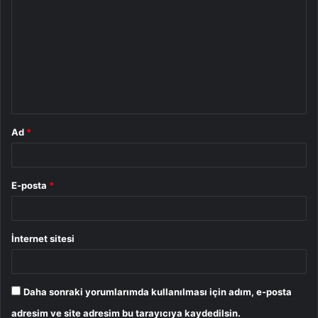
o
r
u
m
*
Ad
*
E-posta
*
İnternet sitesi
Daha sonraki yorumlarımda kullanılması için adım, e-posta
adresim ve site adresim bu tarayıcıya kaydedilsin.