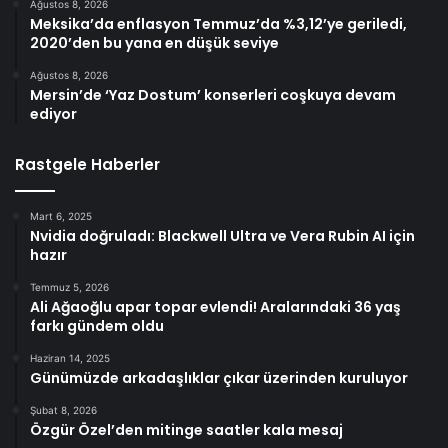
Ağustos 8, 2026
Meksika’da enflasyon Temmuz’da %3,12’ye geriledi,
2020’den bu yana en düşük seviye
Ağustos 8, 2026
Mersin’de ‘Yaz Dostum’ konserleri coşkuya devam
ediyor
Rastgele Haberler
Mart 6, 2025
Nvidia doğruladı: Blackwell Ultra ve Vera Rubin AI için
hazır
Temmuz 5, 2026
Ali Ağaoğlu apar topar evlendi! Aralarındaki 36 yaş
farkı gündem oldu
Haziran 14, 2025
Günümüzde arkadaşlıklar çıkar üzerinden kuruluyor
Şubat 8, 2026
Özgür Özel’den mitinge saatler kala mesaj