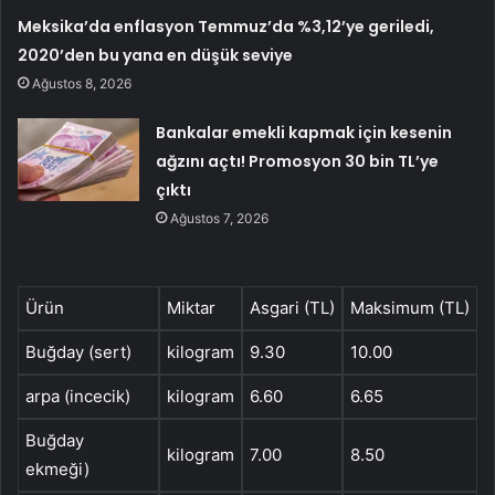
Meksika’da enflasyon Temmuz’da %3,12’ye geriledi,
2020’den bu yana en düşük seviye
Ağustos 8, 2026
Bankalar emekli kapmak için kesenin
ağzını açtı! Promosyon 30 bin TL’ye
çıktı
Ağustos 7, 2026
Ürün
Miktar
Asgari (TL)
Maksimum (TL)
Buğday (sert)
kilogram
9.30
10.00
arpa (incecik)
kilogram
6.60
6.65
Buğday
kilogram
7.00
8.50
ekmeği)