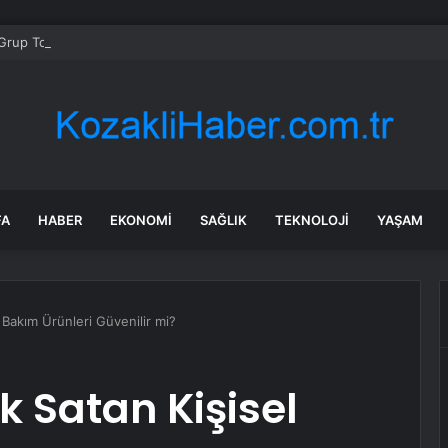
rup Toplantısı… Özgür Özel: “Bugün Bu Kürsüye Vakti Gelmiş Bir Vedan
FA
HABER
EKONOMI
SAĞLIK
TEKNOLOJI
YAŞAM
 Bakım Ürünleri Güvenilir mi?
k Satan Kişisel