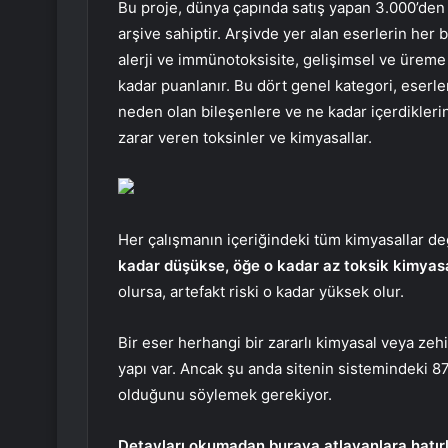
Bu proje, dünya çapında satış yapan 3.000’den
arşive sahiptir. Arşivde yer alan eserlerin her b
alerji ve immünotoksisite, gelişimsel ve üreme to
kadar puanlanır. Bu dört genel kategori, eserle
neden olan bileşenlere ve ne kadar içerdiklerine
zarar veren toksinler ve kimyasallar.
Her çalışmanın içeriğindeki tüm kimyasallar değ
kadar düşükse, öğe o kadar az toksik kimyasal
olursa, artefakt riski o kadar yüksek olur.
Bir eser herhangi bir zararlı kimyasal veya zeh
yapı var. Ancak şu anda sitenin sistemindeki 8
olduğunu söylemek gerekiyor.
Detayları okumadan buraya atlayanlara hatırl