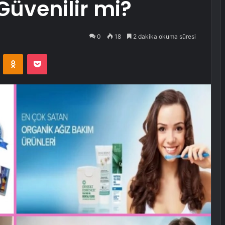
Güvenilir mi?
0
18
2 dakika okuma süresi
VKontakte
Odnoklassniki
Pocket