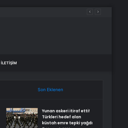
ın Hüznünü Taşıyarak Çıktım”
İLETIŞIM
Son Eklenen
Yunan askeri itiraf etti!
Türkleri hedef alan
küstah emre tepki yağdı