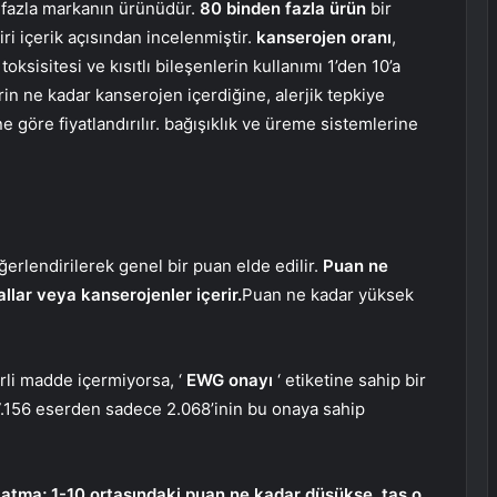
 fazla markanın ürünüdür.
80 binden fazla ürün
bir
iri içerik açısından incelenmiştir.
kanserojen oranı
,
ksisitesi ve kısıtlı bileşenlerin kullanımı 1’den 10’a
rin ne kadar kanserojen içerdiğine, alerjik tepkiye
 göre fiyatlandırılır. bağışıklık ve üreme sistemlerine
erlendirilerek genel bir puan elde edilir.
Puan ne
lar veya kanserojenler içerir.
Puan ne kadar yüksek
irli madde içermiyorsa, ‘
EWG onayı
‘ etiketine sahip bir
7.156 eserden sadece 2.068’inin bu onaya sahip
atma; 1-10 ortasındaki puan ne kadar düşükse, taş o