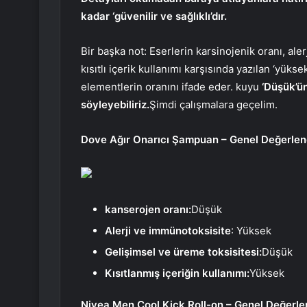
kadar ‘güvenilir ve sağlıklı’dır.
Bir başka not: Eserlerin karsinojenik oranı, ale
kısıtlı içerik kullanımı karşısında yazılan ‘yükse
elementlerin oranını ifade eder. kuyu
‘Düşük’ün
söyleyebiliriz.
Şimdi çalışmalara geçelim.
Dove Ağır Onarıcı Şampuan – Genel Değerlen
kanserojen oranı:
Düşük
Alerji ve immünotoksisite
: Yüksek
Gelişimsel ve üreme toksisitesi:
Düşük
Kısıtlanmış içeriğin kullanımı:
Yüksek
Nivea Men Cool Kick Roll-on – Genel Değerle