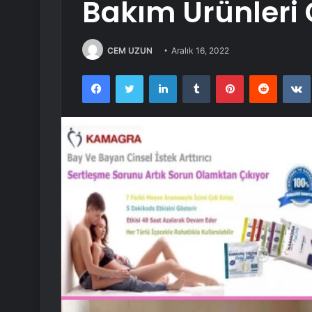
Bakım Ürünleri 
CEM UZUN
Aralık 16, 2022
Facebook
Twitter
LinkedIn
Tumblr
Pinterest
Reddit