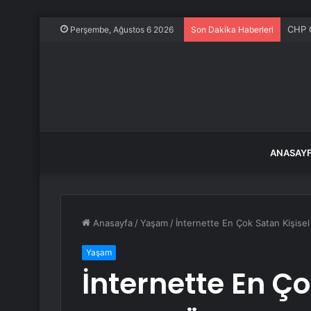
CHP G
Perşembe, Ağustos 6 2026
Son Dakika Haberleri
ANASAY
Anasayfa
/
Yaşam
/
İnternette En Çok Satan Kişisel
Yaşam
İnternette En Ço