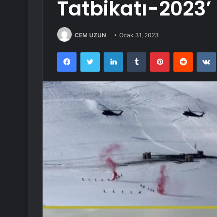
Tatbikatı-2023’
CEM UZUN
Ocak 31, 2023
Facebook
Twitter
LinkedIn
Tumblr
Pinterest
Reddit