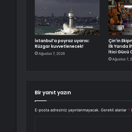
İstanbul’a poyraz uyarısı:
Çin’in Eki
Rüzgar kuvvetlenecek!
İlk Yarıda
İtici Gücü 
Ağustos 7, 2026
Ağustos 7, 
Bir yanıt yazın
E-posta adresiniz yayınlanmayacak.
Gerekli alanlar
*
i
Y
o