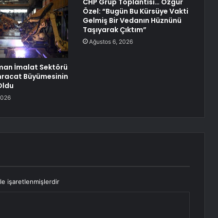
CHP Grup Toplantısı… Özgür
Özel: “Bugün Bu Kürsüye Vakti
Gelmiş Bir Vedanın Hüznünü
Taşıyarak Çıktım”
Ağustos 6, 2026
pman İmalat Sektörü
 İhracat Büyümesinin
Oldu
2026
le işaretlenmişlerdir