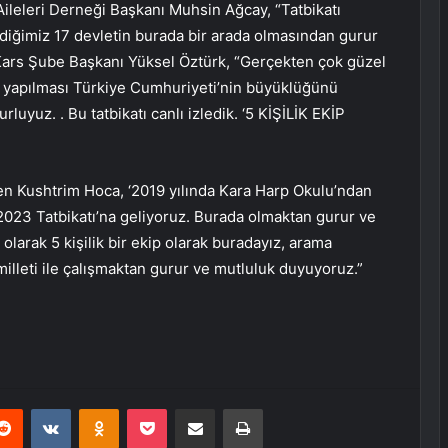
eleri Derneği Başkanı Muhsin Ağcay, “Tatbikatı
ediğimiz 17 devletin burada bir arada olmasından gurur
Kars Şube Başkanı Yüksel Öztürk, “Gerçekten çok güzel
rtak yapılması Türkiye Cumhuriyeti’nin büyüklüğünü
luyuz. . Bu tatbikatı canlı izledik. ‘5 KİŞİLİK EKİP
en Kushtrim Hoca, ‘2019 yılında Kara Harp Okulu’ndan
2023 Tatbikatı’na geliyoruz. Burada olmaktan gurur ve
olarak 5 kişilik bir ekip olarak buradayız, arama
milleti ile çalışmaktan gurur ve mutluluk duyuyoruz.”
erest
Reddit
VKontakte
Odnoklassniki
Pocket
E-Posta ile paylaş
Yazdır