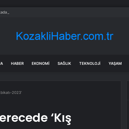
adaşlıkları Ruh Sağlığını Güçlendiriyor: Ancak Her İlişki Destekleyici Deği
FA
HABER
EKONOMI
SAĞLIK
TEKNOLOJI
YAŞAM
tbikatı-2023’
derecede ‘Kış