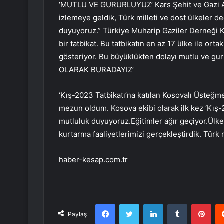
‘MUTLU VE GURURLUYUZ’ Kars Şehit ve Gazi Ail
izlemeye geldik, Türk milleti ve dost ülkeler d
duyuyoruz.” Türkiye Muharip Gaziler Derneği 
bir tatbikat. Bu tatbikatın en az 17 ülke ile o
gösteriyor. Bu büyüklükten dolayı mutlu ve gurur
OLARAK BURADAYIZ’
‘Kış-2023 Tatbikatı’na katılan Kosovalı Üsteğm
mezun oldum. Kosova ekibi olarak ilk kez ‘Kış-
mutluluk duyuyoruz.Eğitimler ağır geçiyor.Ülke 
kurtarma faaliyetlerimizi gerçekleştirdik. Türk 
haber-kesap.com.tr
Facebook
Twitter
LinkedIn
Tumblr
Pint
Paylaş