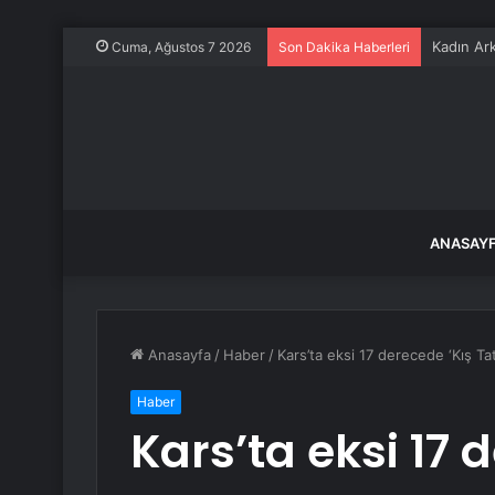
Kadın Ark
Cuma, Ağustos 7 2026
Son Dakika Haberleri
ANASAY
Anasayfa
/
Haber
/
Kars’ta eksi 17 derecede ‘Kış Ta
Haber
Kars’ta eksi 17 