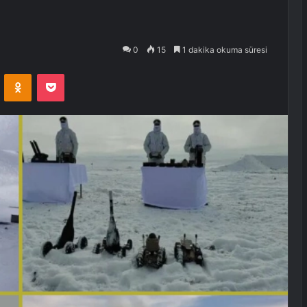
0
15
1 dakika okuma süresi
VKontakte
Odnoklassniki
Pocket