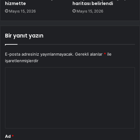
hizmette
haritası belirlendi
Mayıs 15, 2026
Mayıs 15, 2026
Bir yanıt yazın
E-posta adresiniz yayınlanmayacak.
Gerekli alanlar
*
ile
işaretlenmişlerdir
Y
o
r
u
m
*
Ad
*