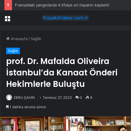
Fransa’daki yangınlarda 4 itfaiye eri hayatını kaybetti
Menü
Anasayfa
/
Sağlık
Sağlık
prof. Dr. Mafalda Oliveira
İstanbul’da Kanaat Önderi
Hekimlerle Buluştu
EBRU ŞAHİN
Temmuz 27, 2023
0
9
1 dakika okuma süresi