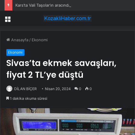
Kars’ta Vali Taşolar’ın aracında kaza
Menü
Anasayfa
/
Ekonomi
Ekonomi
Sivas’ta ekmek savaşları,
fiyat 2 TL’ye düştü
DİLAN BİÇER
Nisan 20, 2024
0
0
1 dakika okuma süresi