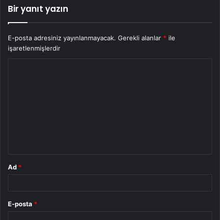
Bir yanıt yazın
E-posta adresiniz yayınlanmayacak.
Gerekli alanlar
*
ile
işaretlenmişlerdir
Y
o
r
u
m
*
Ad
*
E-posta
*